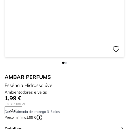
AMBAR PERFUMS
Essência Hidrossolúvel
Ambientadores e velas
1,99 €
3,98 €
/ 100 ML
50 ml
Data estimada de entrega 3-5 dias
Preço mínimo
1,99 €
Detalhes