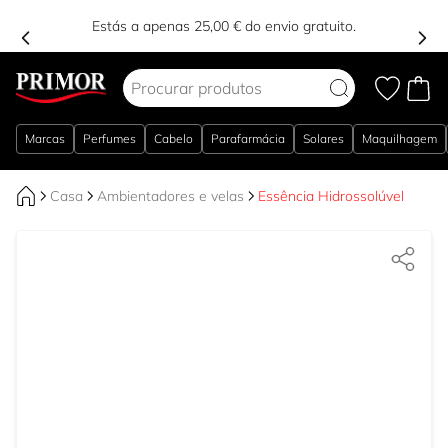
Estás a apenas 25,00 € do envio gratuito.
Ir para o Conteúdo
Marcas
Perfumes
Cabelo
Parafarmácia
Solares
Maquilhagem
Casa
Ambientadores e velas
Essência Hidrossolúvel