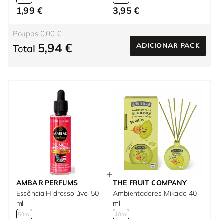
1,99 €
3,95 €
Poupas 0,00 €
5,94 €
ADICIONAR PACK
Total
AMBAR PERFUMS
THE FRUIT COMPANY
Essência Hidrossolúvel 50
Ambientadores Mikado 40
ml
ml
50ml
40ml