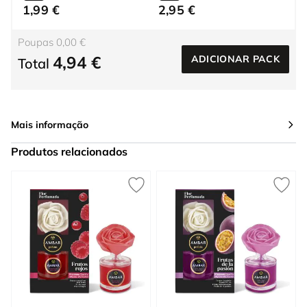
1,99 €
2,95 €
Poupas 0,00 €
4,94 €
ADICIONAR PACK
Total
Mais informação
Produtos relacionados
Press to skip carousel