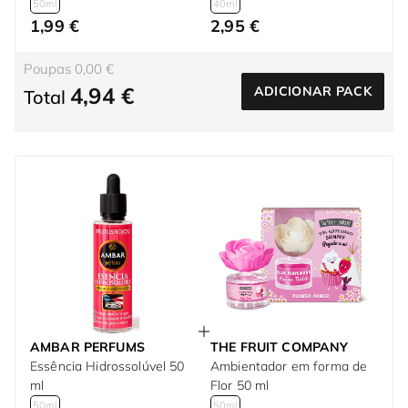
50ml
40ml
1,99 €
2,95 €
Poupas 0,00 €
4,94 €
ADICIONAR PACK
Total
AMBAR PERFUMS
THE FRUIT COMPANY
Essência Hidrossolúvel 50
Ambientador em forma de
ml
Flor 50 ml
50ml
50ml