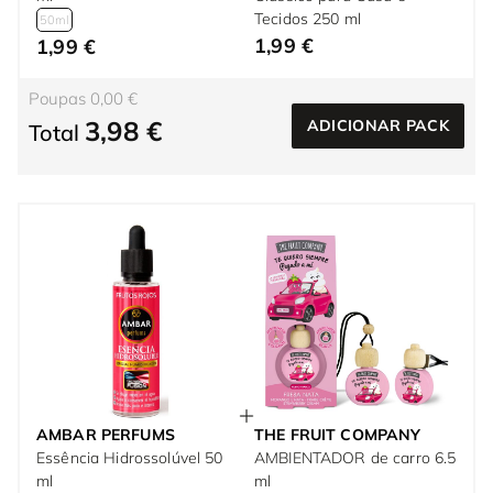
Tecidos 250 ml
50ml
1,99 €
1,99 €
Poupas 0,00 €
3,98 €
ADICIONAR PACK
Total
AMBAR PERFUMS
THE FRUIT COMPANY
Essência Hidrossolúvel 50
AMBIENTADOR de carro 6.5
ml
ml