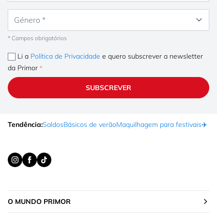
Género
* Campos obrigatórios
Li a
Política de Privacidade
e quero subscrever a newsletter
da Primor
SUBSCREVER
Tendência:
Saldos
Básicos de verão
Maquilhagem para festivais
✈️ F
O MUNDO PRIMOR