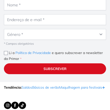
Nome
Endereço de e-mail
Género
* Campos obrigatórios
Li a
Política de Privacidade
e quero subscrever a newsletter
da Primor
SUBSCREVER
Tendência:
Saldos
Básicos de verão
Maquilhagem para festivais
✈️ F