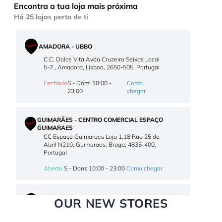
Encontra a tua loja mais próxima
Há 25 lojas perto de ti
AMADORA - UBBO
C.C. Dolce Vita Avda.Cruzeiro Seixas Local
5-7 , Amadora, Lisboa, 2650-505, Portugal
Fechado
S - Dom: 10:00 -
Como
23:00
chegar
GUIMARÃES - CENTRO COMERCIAL ESPAÇO
GUIMARAES
CC Espaço Guimaraes Loja 1.18 Rua 25 de
Abril N210, Guimaraes, Braga, 4835-400,
Portugal
Aberto
S - Dom: 10:00 - 23:00
Como chegar
OUR NEW STORES
PORTIMÃO - AQUA PORTIMÃO
Aqua Portimão Shopping Centre loja 1.28-
1.29 R. de São Pedro nº 72 , Portimão, Faro,