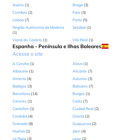
Monumental 390 loja 2.11-2.22, Funchal,
Aveiro
(1)
Braga
(3)
Região Autónoma da Madeira, 09004-568,
Portugal
Coimbra
(2)
Faro
(3)
Lisboa
(7)
Porto
(5)
Aberto
S - Dom: 10:00 - 23:00
Como chegar
Região Autónoma da Madeira
Setúbal
(1)
(1)
Viana do Castelo
(1)
Vila Real
(1)
FORUM ALGARVE
Espanha - Península e Ilhas Baleares
Centro Comercial Forum Algarve, N125 Km
Acesse o site
103 loja 1.22 A, Faro, Faro, 8009-126,
Portugal
A Coruña
(1)
Alava
(1)
Aberto
S - Dom: 10:00 - 23:00
Como chegar
Albacete
(1)
Alicante
(7)
Almeria
(4)
Asturias
(3)
Badajoz
(3)
Baleares
(7)
ALGARVE SHOPPING
Barcelona
(14)
Burgos
(1)
C.C Algarve Shopping, Caminho dos
Caceres
(1)
Cadiz
(7)
Álamos, nº2389 Local 0.117 Lote, Guia -
Albufeira, Faro, 8200-425, Portugal
Castellon
(1)
Ciudad Real
(2)
Cordoba
(4)
Girona
(2)
Aberto
S - Dom: 10:00 - 23:00
Como chegar
Granada
(8)
Guipuzcoa
(2)
Huelva
(1)
Jaen
(4)
La Rioja
(3)
Leon
(2)
CASCAIS SHOPPING