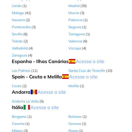
Lleida
(1)
Madrid
(35)
Centro Comercial Cascais Shopping
Estrada Nacional 9, Alcabideche - Cascai,
Malaga
(41)
Murcia
(3)
Lisboa, 2645-543, Portugal
Navarra
(2)
Palencia
(1)
Aberto
S - Dom: 10:00 - 23:00
Como chegar
Pontevedra
(3)
Segovia
(1)
Sevilla
(6)
Tarragona
(1)
Toledo
(2)
Valencia
(6)
BRAGA - CENTRO COMERCIAL NOVA ARCADA
Valladolid
(4)
Vizcaya
(4)
Avenida de Lamas, 100 C.C Nova Arcada,
Zaragoza
(4)
Loja 1.19/20, Braga, Braga, 4700-038,
Espanha - Ilhas Canárias
Acesse o site
Portugal
Las Palmas
(11)
Santa Cruz de Tenerife
(10)
Aberto
S - Dom: 10:00 - 22:00
Como chegar
Spain - Ceuta e Melilla
Acesse o site
Ceuta
(2)
Melilla
(1)
COIMBRA - CENTRO COMERCIAL ALMA SHOPPING
Andorra
Acesse o site
R. Gen. Humberto Delgado 202/211 C.C
Andorra La Vella
(5)
Alma Shopping, Piso 1 loja 117-121,
Itália
Acesse o site
Coimbra, Coimbra, 3030-327, Portugal
Bergamo
(1)
Bolzano
(1)
Aberto
S - Dom: 10:00 - 23:00
Como chegar
Caserta
(1)
Genova
(1)
Milano
(3)
Roma
(1)