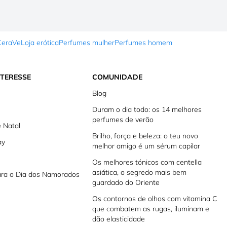
CeraVe
Loja erótica
Perfumes mulher
Perfumes homem
NTERESSE
COMUNIDADE
Blog
Duram o dia todo: os 14 melhores
perfumes de verão
 Natal
Brilho, força e beleza: o teu novo
ay
melhor amigo é um sérum capilar
Os melhores tónicos com centella
asiática, o segredo mais bem
ara o Dia dos Namorados
guardado do Oriente
Os contornos de olhos com vitamina C
que combatem as rugas, iluminam e
dão elasticidade