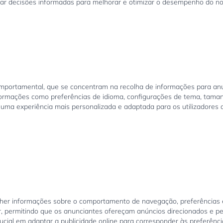
mar decisões informadas para melhorar e otimizar o desempenho do nos
comportamental, que se concentram na recolha de informações para anún
nformações como preferências de idioma, configurações de tema, tama
r uma experiência mais personalizada e adaptada para os utilizadores 
lher informações sobre o comportamento de navegação, preferências e 
dor, permitindo que os anunciantes ofereçam anúncios direcionados e p
l em adaptar a publicidade online para corresponder às preferências