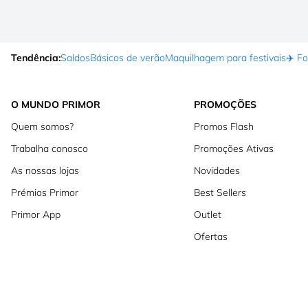
Tendência:
Saldos
Básicos de verão
Maquilhagem para festivais
✈️ F
O MUNDO PRIMOR
PROMOÇÕES
Quem somos?
Promos Flash
Trabalha conosco
Promoções Ativas
As nossas lojas
Novidades
Prémios Primor
Best Sellers
Primor App
Outlet
Ofertas