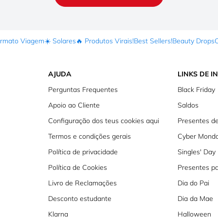
ormato Viagem
☀️ Solares
🔥 Produtos Virais!
Best Sellers!
Beauty Drops
AJUDA
LINKS DE I
Perguntas Frequentes
Black Friday
Apoio ao Cliente
Saldos
Configuração dos teus cookies aqui
Presentes de
Termos e condições gerais
Cyber Mond
Política de privacidade
Singles' Day
Política de Cookies
Presentes p
Livro de Reclamações
Dia do Pai
Desconto estudante
Dia da Mae
Klarna
Halloween