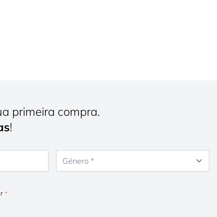
ua primeira compra.
as
!
Género
or