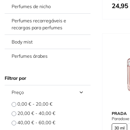
24,95
Tão baixo 
Perfumes de nicho
Perfumes recarregáveis e
recargas para perfumes
Body mist
Perfumes árabes
Filtrar por
Preço
0,00 €
-
20,00 €
20,00 €
-
40,00 €
PRADA
Paradoxe
40,00 €
-
60,00 €
30 ml