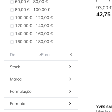
60,00 €
-
80,00 €
Refill 1
Preço Norm
93,00 
80,00 €
-
100,00 €
42,75
Tão baixo 
100,00 €
-
120,00 €
120,00 €
-
140,00 €
140,00 €
-
160,00 €
160,00 €
-
180,00 €
x
€
Stock
Marca
Formulação
Formato
YVES SA
Libre Eau