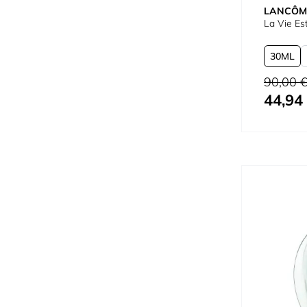
LANCÔM
La Vie Es
30
150
Preço Norm
90,00 
44,94
Tão baixo 