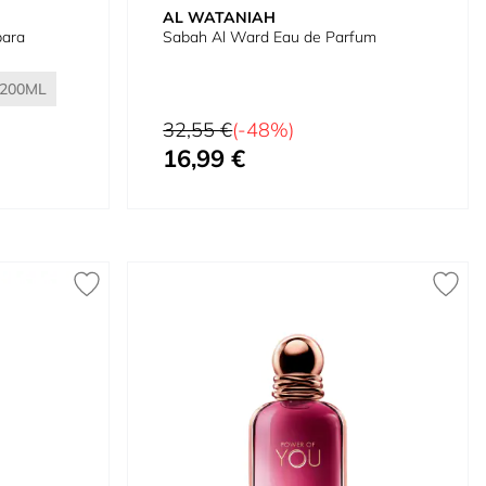
AL WATANIAH
Sabah Al Ward Eau de Parfum
200
Preço Normal
32,55 €
(-48%)
16,99 €
Preço Especial