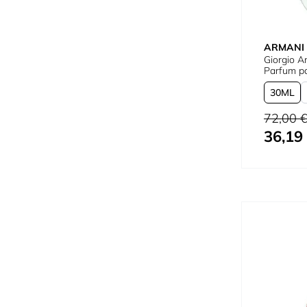
ARMANI
Giorgio A
Pa
30
Preço Norm
72,00 
36,19
Tão baixo 