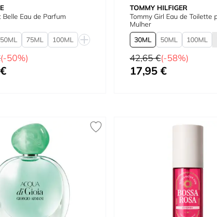
E
TOMMY HILFIGER
t Belle Eau de Parfum
Tommy Girl Eau de Toilette para
Mulher
50
75
100
30
50
100
al
Preço Normal
€
(-50%)
42,65 €
(-58%)
 €
17,95 €
quanto
Tão baixo quanto