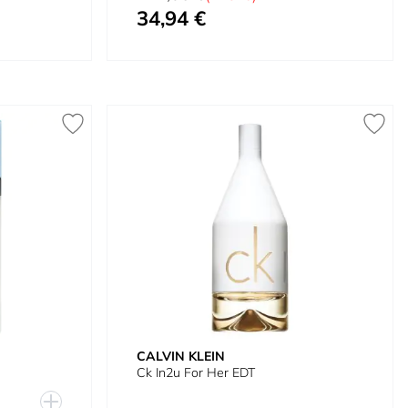
34,94 €
Preço Especial
CALVIN KLEIN
Ck In2u For Her EDT