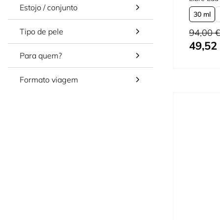
Estojo / conjunto
30 ml
Refil E
Preço Norm
Tipo de pele
94,00 
49,52
Tão baixo 
150 ml 
Para quem?
Formato viagem