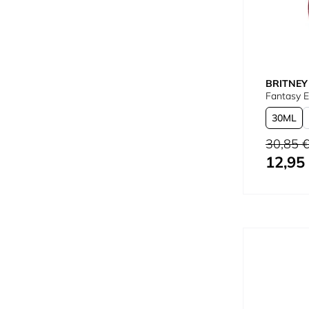
BRITNEY
Fantasy 
30
Preço Norm
30,85 
12,95
Tão baixo 