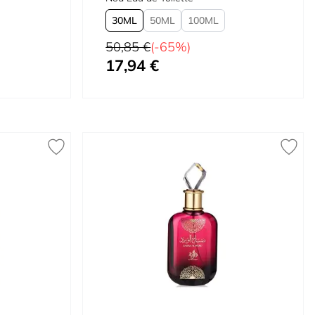
30
50
100
Preço Normal
50,85 €
(-65%)
17,94 €
Tão baixo quanto