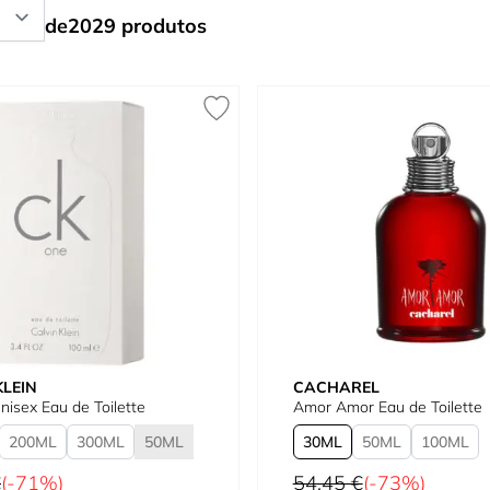
de
2029
produtos
KLEIN
CACHAREL
isex Eau de Toilette
Amor Amor Eau de Toilette
200
300
50
30
50
100
al
Preço Normal
€
(-71%)
54,45 €
(-73%)