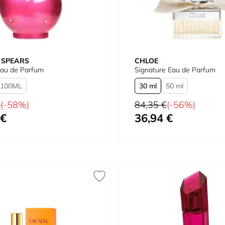
 SPEARS
CHLOE
Eau de Parfum
Signature Eau de Parfum
100
30 ml
50 ml
100 ml Recarregável
al
Preço Normal
€
(-58%)
84,35 €
(-56%)
 €
36,94 €
quanto
Tão baixo quanto
150 ml Recarga