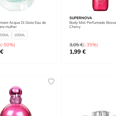
SUPERNOVA
rmani Acqua Di Gioia Eau de
Body Mist Perfumado Boss
rfum para mulher
Cherry
50
100
al
Preço Normal
€
(-50%)
3,05 €
(-35%)
 €
1,99 €
quanto
Preço Especial