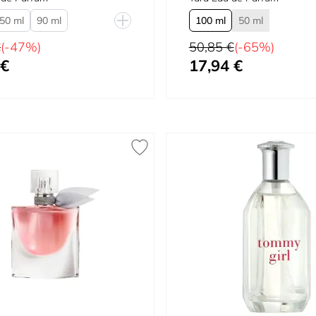
50 ml
90 ml
100 ml
50 ml
DP 100ml
al
Preço Normal
€
(-47%)
50,85 €
(-65%)
 €
17,94 €
quanto
Tão baixo quanto
Não recarregável