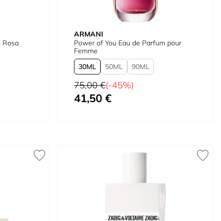
ARMANI
a Rosa
Power of You Eau de Parfum pour
Femme
30
50
90
Preço Normal
75,00 €
(-45%)
41,50 €
Tão baixo quanto