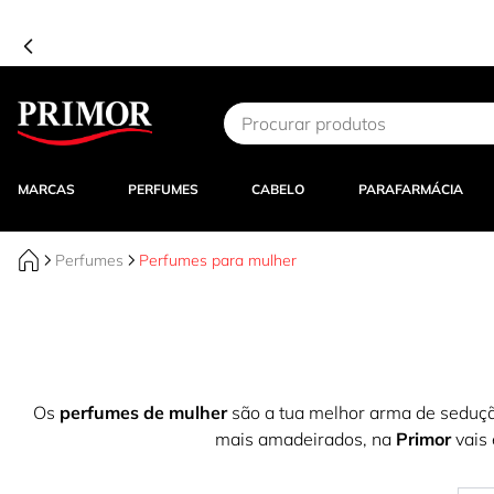
Ir para o Conteúdo
MARCAS
PERFUMES
CABELO
PARAFARMÁCIA
Perfumes
Perfumes para mulher
Os
perfumes de mulher
são a tua melhor arma de seduçã
mais amadeirados, na
Primor
vais 