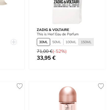
ZADIG & VOLTAIRE
This is Her! Eau de Parfum
30
50
100
150
Preço Normal
71,00 €
(-52%)
33,95 €
Tão baixo quanto