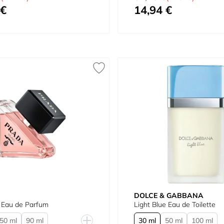
 €
14,94 €
quanto
Tão baixo quanto
DOLCE & GABBANA
 Eau de Parfum
Light Blue Eau de Toilette
50 ml
90 ml
30 ml
50 ml
100 ml