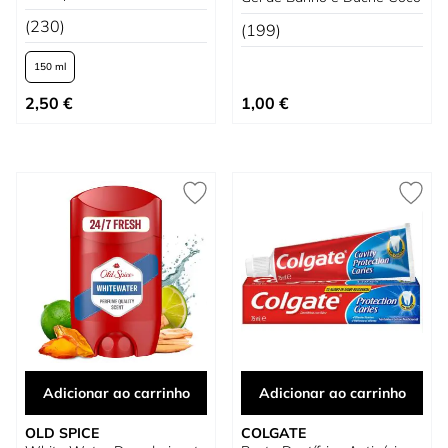
(230)
(199)
150 ml
Tão baixo quanto
2,50 €
1,00 €
Adicionar ao carrinho
Adicionar ao carrinho
OLD SPICE
COLGATE