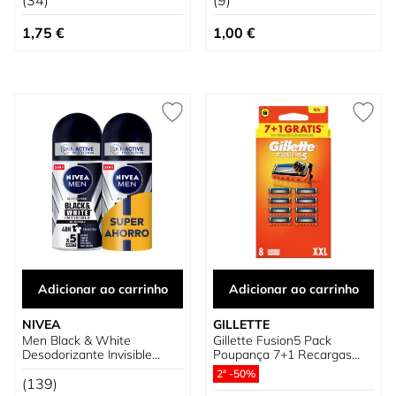
(34)
(9)
1,75 €
1,00 €
Adicionar ao carrinho
Adicionar ao carrinho
NIVEA
GILLETTE
Men Black & White
Gillette Fusion5 Pack
Desodorizante Invisible
Poupança 7+1 Recargas
Original Duplo Poupança
para Máquinas de Barbear
2ª -50%
(139)