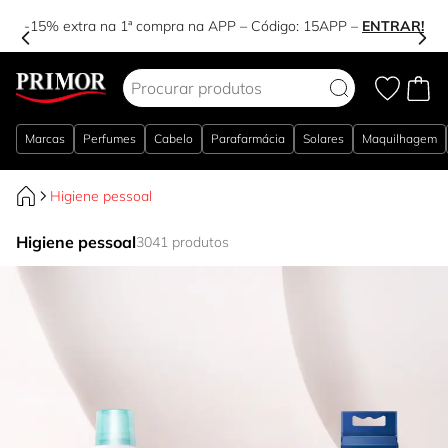
-15% extra na 1ª compra na APP – Código:
15APP
–
ENTRAR!
Ir para o Conteúdo
Marcas
Perfumes
Cabelo
Parafarmácia
Solares
Maquilhagem
Higiene pessoal
Higiene pessoal
3041 produtos