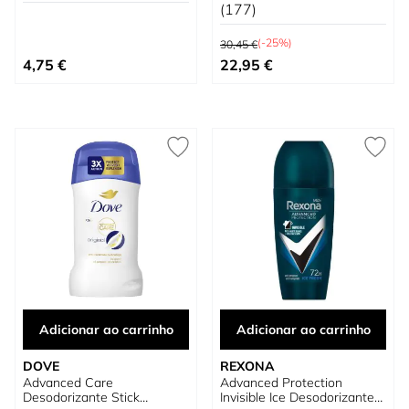
(177)
Preço Normal
(-25%)
30,45 €
Preço Especial
4,75 €
22,95 €
Adicionar ao carrinho
Adicionar ao carrinho
DOVE
REXONA
Advanced Care
Advanced Protection
Desodorizante Stick
Invisible Ice Desodorizante