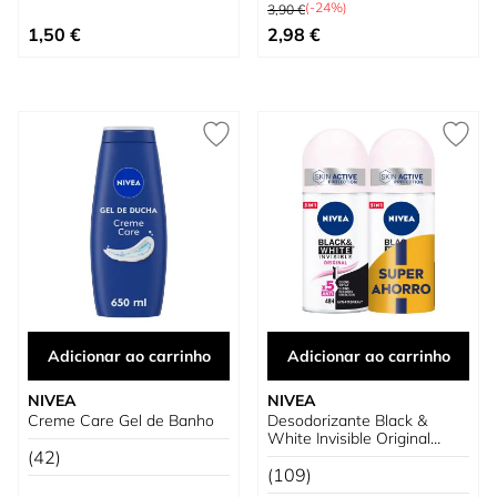
Preço Normal
(-24%)
3,90 €
Tão baixo quanto
1,50 €
2,98 €
Adicionar ao carrinho
Adicionar ao carrinho
NIVEA
NIVEA
Creme Care Gel de Banho
Desodorizante Black &
White Invisible Original
(42)
Duplo Poupança
(109)