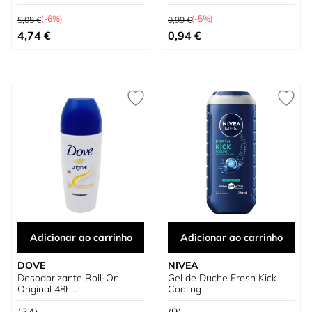
Preço Normal
Preço Normal
(-6%)
(-5%)
5,05 €
0,99 €
Preço Especial
Preço Especial
4,74 €
0,94 €
Adicionar ao carrinho
Adicionar ao carrinho
DOVE
NIVEA
Desodorizante Roll-On
Gel de Duche Fresh Kick
Original 48h
Cooling
Antitranspirante