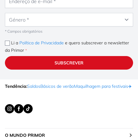
Género
* Campos obrigatórios
Li a
Política de Privacidade
e quero subscrever a newsletter
da Primor
SUBSCREVER
Tendência:
Saldos
Básicos de verão
Maquilhagem para festivais
✈️ F
O MUNDO PRIMOR