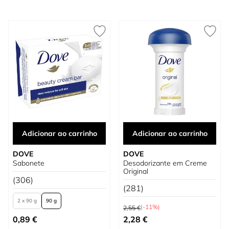
Adicionar ao carrinho
Adicionar ao carrinho
DOVE
DOVE
Sabonete
Desodorizante em Creme
Original
(306)
(281)
2 x 90 g
90 g
Preço Normal
(-11%)
2,55 €
Tão baixo quanto
Preço Especial
0,89 €
2,28 €