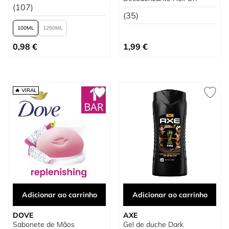
(107)
(35)
100
1250
Tão baixo quanto
0,98 €
1,99 €
🔥 VIRAL
Adicionar ao carrinho
Adicionar ao carrinho
DOVE
AXE
Sabonete de Mãos
Gel de duche Dark