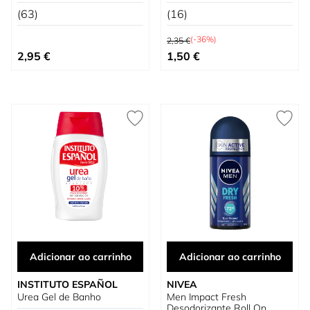
Antitranspirante Original
Roll-On Men
72h
(63)
(16)
Preço Normal
(-36%)
2,35 €
Preço Especial
2,95 €
1,50 €
Adicionar ao carrinho
Adicionar ao carrinho
INSTITUTO ESPAÑOL
NIVEA
Urea Gel de Banho
Men Impact Fresh
Desodorizante Roll On