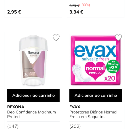
Preço Normal
(-30%)
4,75 €
Preço Especial
2,95 €
3,34 €
Adicionar ao carrinho
Adicionar ao carrinho
REXONA
EVAX
Deo Confidence Maximum
Protetores Diários Normal
Protect
Fresh em Saquetas
(147)
(202)