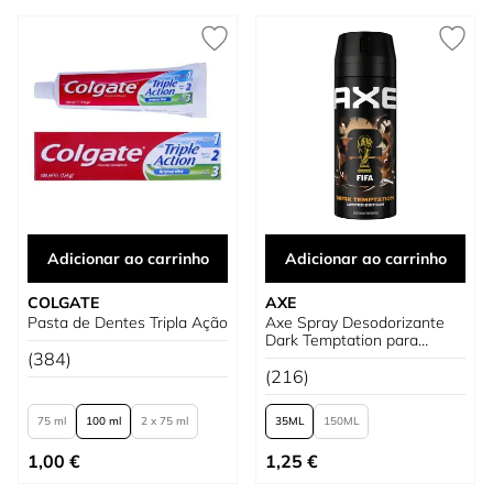
Adicionar ao carrinho
Adicionar ao carrinho
COLGATE
AXE
Pasta de Dentes Tripla Ação
Axe Spray Desodorizante
Dark Temptation para
(384)
homem
(216)
75 ml
100 ml
2 x 75 ml
35
150
Tão baixo quanto
Tão baixo quanto
1,00 €
1,25 €