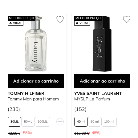
MELHOR PREÇO
MELHOR PREÇO
🔥 VIRAL
🔥 VIRAL
Adicionar ao carrinho
Adicionar ao carrinho
TOMMY HILFIGER
YVES SAINT LAURENT
Tommy Man para Homem
MYSLF Le Parfum
(230)
(152)
30
50
100
40 ml
60 ml
100 ml
Preço Normal
Preço Normal
200
(-58%)
(-48%)
42,65 €
115,00 €