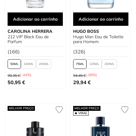
Adicionar ao carrinho
Adicionar ao carrinho
CAROLINA HERRERA
HUGO BOSS
212 VIP Black Eau de
Hugo Man Eau de Toilette
Parfum
para Homem
(166)
(326)
50
100
200
75
125
200
Preço Normal
Preço Normal
(-44%)
(-68%)
90,35 €
94,45 €
Tão baixo quanto
Tão baixo quanto
50,95 €
29,94 €
MELHOR PREÇO
MELHOR PREÇO
🔥 VIRAL