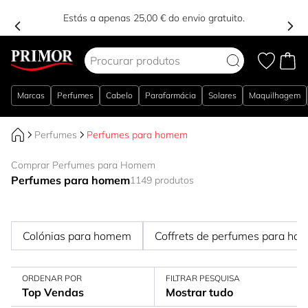
Estás a apenas 25,00 € do envio gratuito.
Ir para o Conteúdo
Marcas
Perfumes
Cabelo
Parafarmácia
Solares
Maquilhagem
Perfumes
Perfumes para homem
Comprar Perfumes para Homem
Perfumes para homem
1149 produtos
Colónias para homem
Coffrets de perfumes para h
ORDENAR POR
FILTRAR PESQUISA
Top Vendas
Mostrar tudo