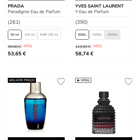
PRADA
YVES SAINT LAURENT
Paradigme Eau de Parfum
Y Eau de Parfum
(261)
(390)
50 ml
100 ml
Refill 150 ml
60
100
200
Preço Normal
Preço Normal
(-46%)
(-48%)
99,00 €
113,00 €
Tão baixo quanto
Tão baixo quanto
53,65 €
58,74 €
MELHOR PREÇO
🔥 VIRAL