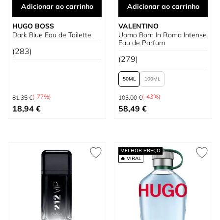
Adicionar ao carrinho
Adicionar ao carrinho
HUGO BOSS
VALENTINO
Dark Blue Eau de Toilette
Uomo Born In Roma Intense
Eau de Parfum
(283)
(279)
50
100
Preço Normal
Preço Normal
(-77%)
(-43%)
81,35 €
103,00 €
Preço Especial
Tão baixo quanto
18,94 €
58,49 €
MELHOR PREÇO
🔥 VIRAL