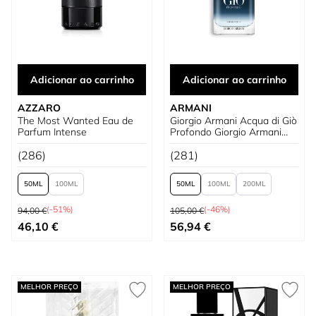
Adicionar ao carrinho
Adicionar ao carrinho
AZZARO
ARMANI
The Most Wanted Eau de
Giorgio Armani Acqua di Giò
Parfum Intense
Profondo Giorgio Armani
para homem
(286)
(281)
50
100
50
100
200
Preço Normal
Preço Normal
(-51%)
(-46%)
94,00 €
105,00 €
Tão baixo quanto
Tão baixo quanto
46,10 €
56,94 €
MELHOR PREÇO
MELHOR PREÇO