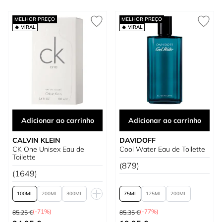
MELHOR PREÇO
MELHOR PREÇO
🔥 VIRAL
🔥 VIRAL
Adicionar ao carrinho
Adicionar ao carrinho
CALVIN KLEIN
DAVIDOFF
CK One Unisex Eau de
Cool Water Eau de Toilette
Toilette
(879)
(1649)
100
200
300
75
125
200
Preço Normal
Preço Normal
50
(-71%)
(-77%)
85,25 €
85,35 €
Tão baixo quanto
Tão baixo quanto