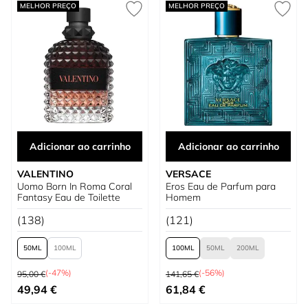
MELHOR PREÇO
MELHOR PREÇO
Adicionar ao carrinho
Adicionar ao carrinho
VALENTINO
VERSACE
Uomo Born In Roma Coral
Eros Eau de Parfum para
Fantasy Eau de Toilette
Homem
(138)
(121)
50
100
100
50
200
Preço Normal
Preço Normal
(-47%)
(-56%)
95,00 €
141,65 €
Tão baixo quanto
Tão baixo quanto
49,94 €
61,84 €