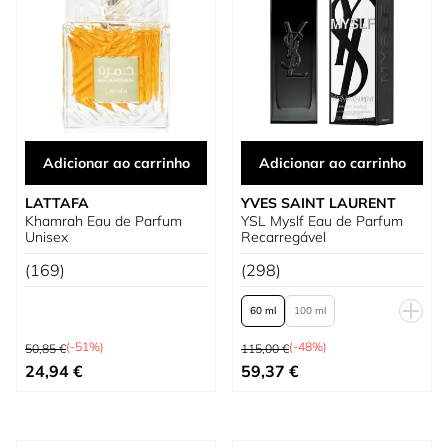
Adicionar ao carrinho
Adicionar ao carrinho
LATTAFA
YVES SAINT LAURENT
Khamrah Eau de Parfum
YSL Myslf Eau de Parfum
Unisex
Recarregável
(169)
(298)
60 ml
100 ml
Preço Normal
Preço Normal
150 ml Recarga
(-51%)
(-48%)
50,85 €
115,00 €
Preço Especial
Tão baixo quanto
24,94 €
59,37 €