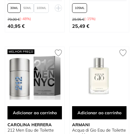
30
50
100
105
Preço Normal
Preço Normal
150
(-48%)
(-15%)
79,00 €
29,95 €
Tão baixo quanto
Tão baixo quanto
40,95 €
25,49 €
MELHOR PREÇO
Adicionar ao carrinho
Adicionar ao carrinho
CAROLINA HERRERA
ARMANI
212 Men Eau de Toilette
Acqua di Gio Eau de Toilette