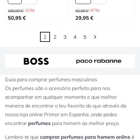
Preço Normal
Preço Normal
(-51%)
(-67%)
105,00 €
92,00 €
Tão baixo quanto
Tão baixo quanto
50,95 €
29,95 €
1
2
3
4
5
Está de momento a ler a página
Página
Página
Página
Página
Guia para comprar perfumes masculinos
Os perfumes são o acessório perfeito para nos
acompanhar em qualquer momento e que melhor
maneira de encontrar o teu favorito do que através da
nossa loja online Primor em Espanha, onde podes
encontrar
perfumes
para homem ao melhor preço.
Lembra-te que
comprar perfumes para homem online
é