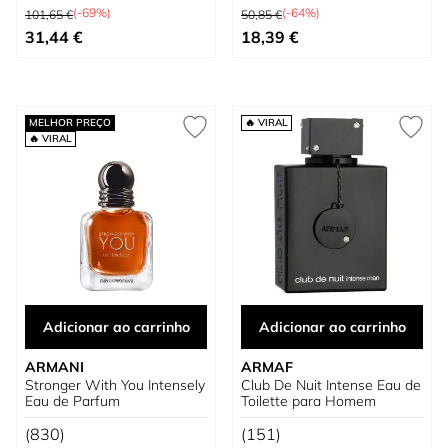
Preço Normal
Preço Normal
(-69%)
(-64%)
101,65 €
50,85 €
Tão baixo quanto
Preço Especial
31,44 €
18,39 €
MELHOR PREÇO
🔥 VIRAL
🔥 VIRAL
Adicionar ao carrinho
Adicionar ao carrinho
ARMANI
ARMAF
Stronger With You Intensely
Club De Nuit Intense Eau de
Eau de Parfum
Toilette para Homem
(830)
(151)