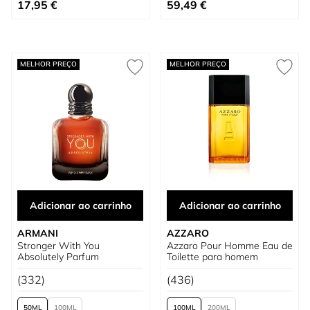
Tão baixo quanto
Tão baixo quanto
17,95 €
59,49 €
MELHOR PREÇO
MELHOR PREÇO
Adicionar ao carrinho
Adicionar ao carrinho
ARMANI
AZZARO
Stronger With You
Azzaro Pour Homme Eau de
Absolutely Parfum
Toilette para homem
(332)
(436)
50
100
100
200