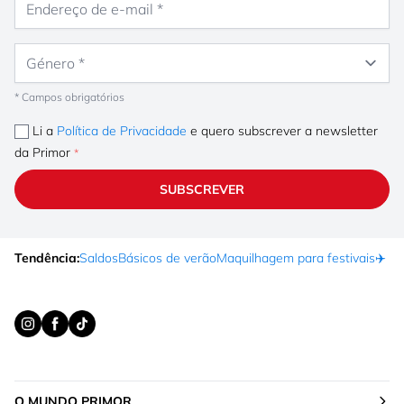
Género
* Campos obrigatórios
Li a
Política de Privacidade
e quero subscrever a newsletter
da Primor
SUBSCREVER
Tendência:
Saldos
Básicos de verão
Maquilhagem para festivais
✈️ F
O MUNDO PRIMOR