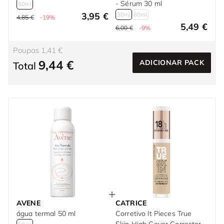
- Sérum 30 ml
50ml
3,95 €
30ml
60ml
4,85 €
-19%
5,49 €
6,00 €
-9%
Poupas 1,41 €
9,44 €
ADICIONAR PACK
Total
AVENE
CATRICE
água termal 50 ml
Corretivo It Pieces True