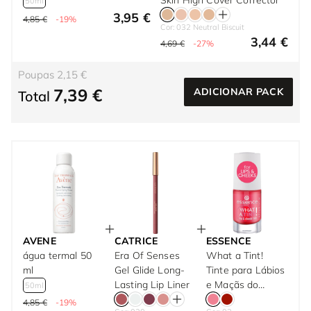
Skin High Cover Corrector
50ml
3,95 €
4,85 €
-19%
Cor: 032 Neutral Biscuit
3,44 €
4,69 €
-27%
Poupas 2,15 €
7,39 €
ADICIONAR PACK
Total
AVENE
CATRICE
ESSENCE
água termal 50
Era Of Senses
What a Tint!
ml
Gel Glide Long-
Tinte para Lábios
Lasting Lip Liner
e Maçãs do
50ml
Rosto
4,85 €
-19%