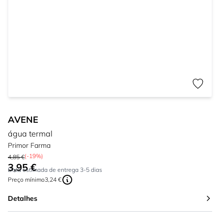
AVENE
água termal
Primor Farma
(-19%)
4,85 €
3,95 €
Tão baixo quanto:
Data estimada de entrega 3-5 dias
Preço mínimo
3,24 €
Detalhes