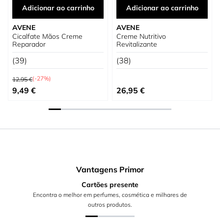
Adicionar ao carrinho
Adicionar ao carrinho
AVENE
AVENE
Cicalfate Mãos Creme
Creme Nutritivo
Reparador
Revitalizante
(39)
(38)
Preço Normal
(-27%)
12,95 €
Preço Especial
9,49 €
26,95 €
Vantagens Primor
Cartões presente
Encontra o melhor em perfumes, cosmética e milhares de
outros produtos.