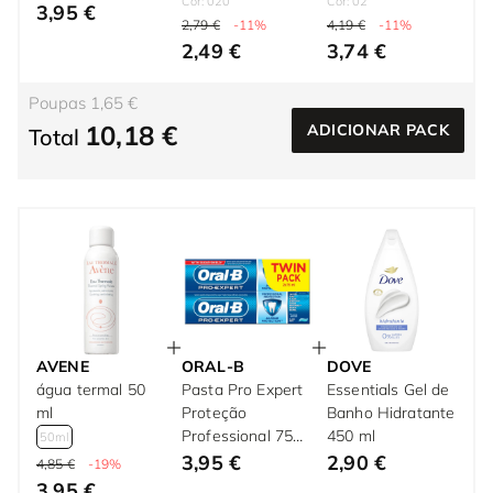
Cor: 020
Cor: 02
3,95 €
2,79 €
-11%
4,19 €
-11%
2,49 €
3,74 €
Poupas 1,65 €
10,18 €
ADICIONAR PACK
Total
AVENE
ORAL-B
DOVE
água termal 50
Pasta Pro Expert
Essentials Gel de
ml
Proteção
Banho Hidratante
Professional 75
450 ml
50ml
ml
3,95 €
2,90 €
4,85 €
-19%
3,95 €