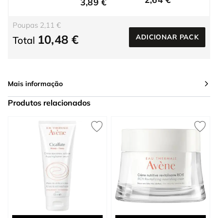
3,89 €
Poupas 2,11 €
10,48 €
ADICIONAR PACK
Total
Mais informação
Produtos relacionados
Press to skip carousel