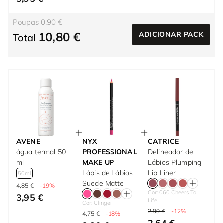
Poupas 0,90 €
10,80 €
ADICIONAR PACK
Total
AVENE
NYX
CATRICE
água termal 50
PROFESSIONAL
Delineador de
ml
MAKE UP
Lábios Plumping
Lápis de Lábios
Lip Liner
50ml
Suede Matte
4,85 €
-19%
Cor: 060 Cheers To
3,95 €
Life
Cor: Clinger
2,99 €
-12%
4,75 €
-18%
2,64 €