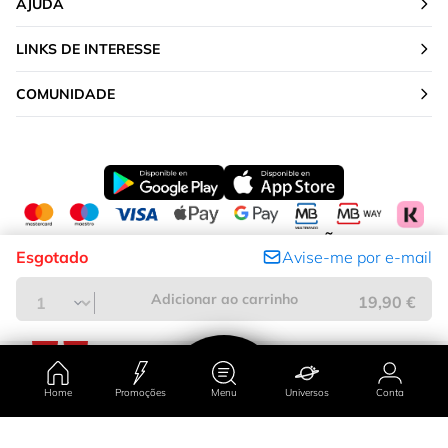
AJUDA
LINKS DE INTERESSE
COMUNIDADE
ALTERAR A TUA LOCALIZAÇÃO
Esgotado
Avise-me por e-mail
Portugal
Adicionar ao carrinho
19,90 €
Home
Promoções
Menu
Universos
Conta
País/região