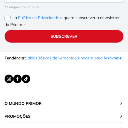
* Campos obrigatórios
Li a
Política de Privacidade
e quero subscrever a newsletter
da Primor
SUBSCREVER
Tendência:
Saldos
Básicos de verão
Maquilhagem para festivais
✈️ F
O MUNDO PRIMOR
PROMOÇÕES