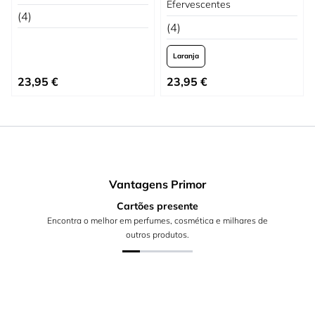
Efervescentes
(4)
(4)
Laranja
Tão baixo quanto
23,95 €
23,95 €
Vantagens Primor
Cartões presente
Encontra o melhor em perfumes, cosmética e milhares de
outros produtos.