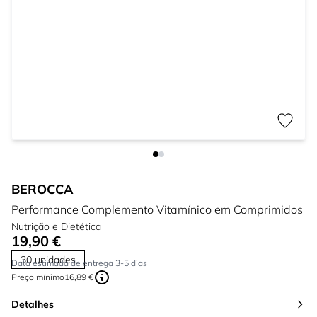
BEROCCA
Performance Complemento Vitamínico em Comprimidos
Nutrição e Dietética
19,90 €
30 unidades
Data estimada de entrega 3-5 dias
Preço mínimo
16,89 €
Detalhes