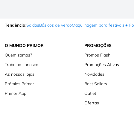
Tendência:
Saldos
Básicos de verão
Maquilhagem para festivais
✈️ F
O MUNDO PRIMOR
PROMOÇÕES
Quem somos?
Promos Flash
Trabalha conosco
Promoções Ativas
As nossas lojas
Novidades
Prémios Primor
Best Sellers
Primor App
Outlet
Ofertas