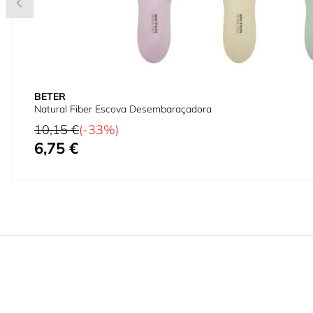
BETER
Natural Fiber Escova Desembaraçadora
Preço Normal
10,15 €
(-33%)
6,75 €
Preço Especial