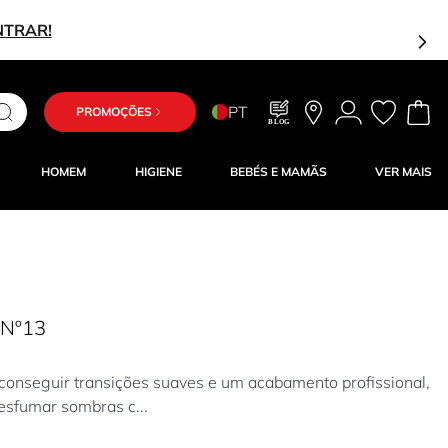
NTRAR!
PT
PROMOÇÕES
BLOG
HOMEM
HIGIENE
BEBÉS E MAMÃS
VER MAIS
 Nº13
onseguir transições suaves e um acabamento profissional,
 esfumar sombras c...