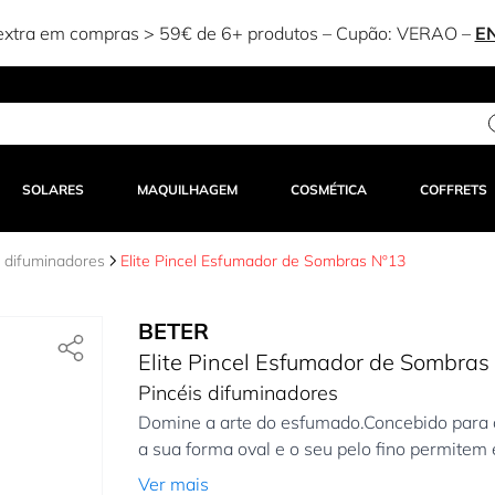
xtra em compras > 59€ de 6+ produtos – Cupão:
VERAO
–
E
SOLARES
MAQUILHAGEM
COSMÉTICA
COFFRETS
s difuminadores
Elite Pincel Esfumador de Sombras Nº13
BETER
Elite Pincel Esfumador de Sombras
Pincéis difuminadores
Domine a arte do esfumado.Concebido para c
a sua forma oval e o seu pelo fino permitem
Ver mais