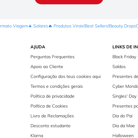
ormato Viagem
☀️ Solares
🔥 Produtos Virais!
Best Sellers!
Beauty Drops
AJUDA
LINKS DE I
Perguntas Frequentes
Black Friday
Apoio ao Cliente
Saldos
Configuração dos teus cookies aqui
Presentes de
Termos e condições gerais
Cyber Mond
Política de privacidade
Singles' Day
Política de Cookies
Presentes p
Livro de Reclamações
Dia do Pai
Desconto estudante
Dia da Mae
Klarna
Halloween