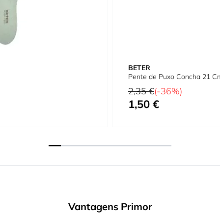
BETER
Pente de Puxo Concha 21 C
Preço Normal
2,35 €
(-36%)
1,50 €
Preço Especial
Vantagens Primor