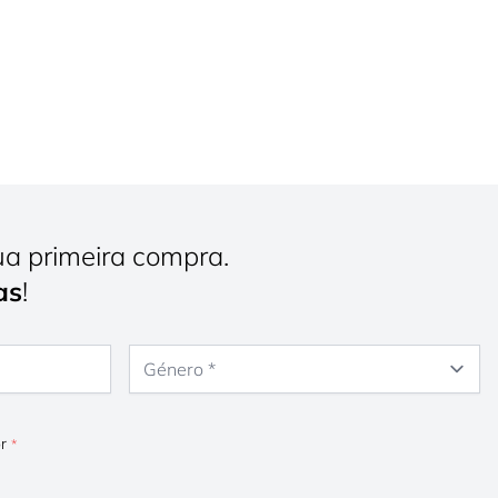
ua primeira compra.
as
!
Género
or