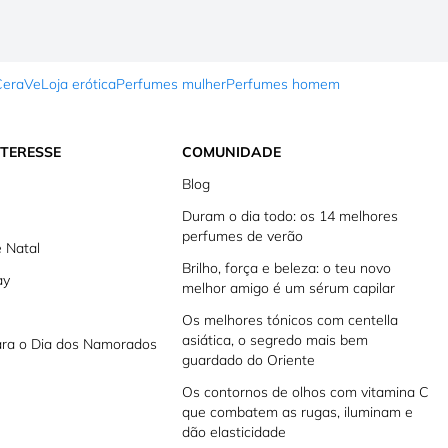
CeraVe
Loja erótica
Perfumes mulher
Perfumes homem
NTERESSE
COMUNIDADE
Blog
Duram o dia todo: os 14 melhores
perfumes de verão
 Natal
Brilho, força e beleza: o teu novo
ay
melhor amigo é um sérum capilar
Os melhores tónicos com centella
asiática, o segredo mais bem
ara o Dia dos Namorados
guardado do Oriente
Os contornos de olhos com vitamina C
que combatem as rugas, iluminam e
dão elasticidade