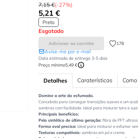
7,15 €
(-27%)
5,21 €
Preto
Esgotado
Adicionar ao carrinho
178
Avise-me por e-mail
Data estimada de entrega 3-5 dias
Preço mínimo
5,49 €
Caraterísticas
Como 
Detalhes
Domine a arte do esfumado.
Concebido para conseguir transições suaves e um acaba
sombras com facilidade. Ideal para misturar tons e su
Principais benefícios:
r image
Pelo sintético de última geração:
fibra de PFT ultrass
Forma oval precisa:
ideal para misturar e esfumar sem
Texturas compatíveis:
sombras em pó e creme.