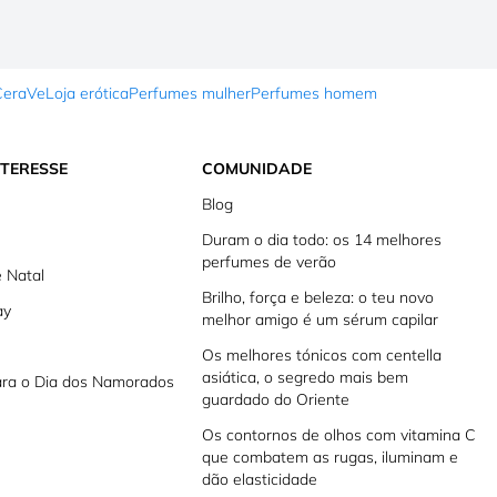
CeraVe
Loja erótica
Perfumes mulher
Perfumes homem
NTERESSE
COMUNIDADE
Blog
Duram o dia todo: os 14 melhores
perfumes de verão
 Natal
Brilho, força e beleza: o teu novo
ay
melhor amigo é um sérum capilar
Os melhores tónicos com centella
asiática, o segredo mais bem
ara o Dia dos Namorados
guardado do Oriente
Os contornos de olhos com vitamina C
que combatem as rugas, iluminam e
dão elasticidade