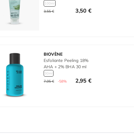
100ml
3,50 €
3,55 €
BIOVÈNE
Esfoliante Peeling 18%
AHA + 2% BHA 30 ml
30ml
2,95 €
7,05 €
-58%