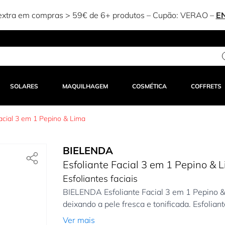
xtra em compras > 59€ de 6+ produtos – Cupão:
VERAO
–
E
SOLARES
MAQUILHAGEM
COSMÉTICA
COFFRETS
Facial 3 em 1 Pepino & Lima
BIELENDA
Esfoliante Facial 3 em 1 Pepino & 
Esfoliantes faciais
BIELENDA Esfoliante Facial 3 em 1 Pepino 
deixando a pele fresca e tonificada. Esfoliant
Ver mais