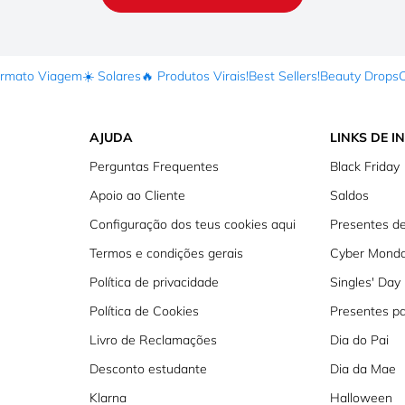
ormato Viagem
☀️ Solares
🔥 Produtos Virais!
Best Sellers!
Beauty Drops
AJUDA
LINKS DE I
Perguntas Frequentes
Black Friday
Apoio ao Cliente
Saldos
Configuração dos teus cookies aqui
Presentes de
Termos e condições gerais
Cyber Mond
Política de privacidade
Singles' Day
Política de Cookies
Presentes p
Livro de Reclamações
Dia do Pai
Desconto estudante
Dia da Mae
Klarna
Halloween