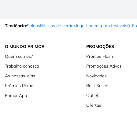
Tendência:
Saldos
Básicos de verão
Maquilhagem para festivais
✈️ F
O MUNDO PRIMOR
PROMOÇÕES
Quem somos?
Promos Flash
Trabalha conosco
Promoções Ativas
As nossas lojas
Novidades
Prémios Primor
Best Sellers
Primor App
Outlet
Ofertas