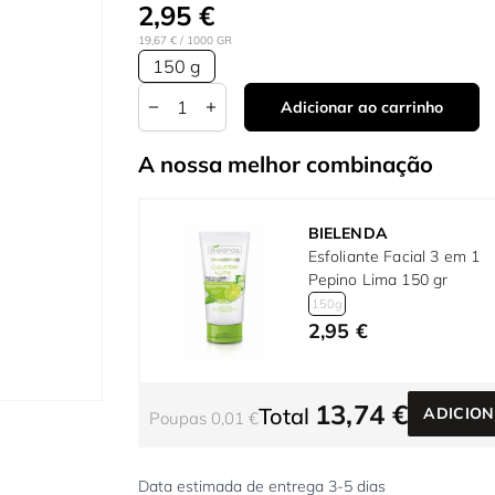
2,95 €
19,67 €
/ 1000 GR
150 g
Quantidade
Adicionar ao carrinho
A nossa melhor combinação
BIELENDA
Esfoliante Facial 3 em 1
Pepino Lima 150 gr
150g
2,95 €
13,74 €
Total
ADICIO
Poupas 0,01 €
Data estimada de entrega 3-5 dias