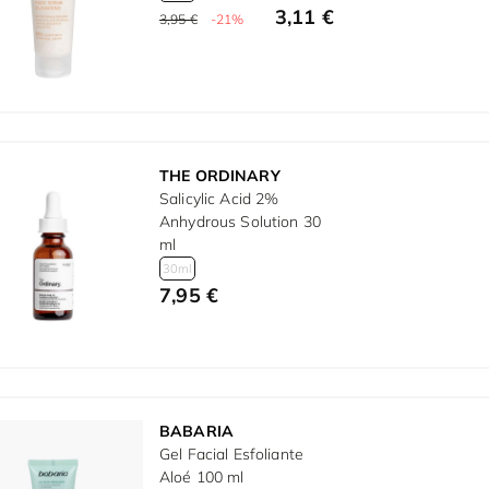
3,11 €
3,95 €
-21%
THE ORDINARY
Salicylic Acid 2%
Anhydrous Solution 30
ml
30ml
7,95 €
BABARIA
Gel Facial Esfoliante
Aloé 100 ml