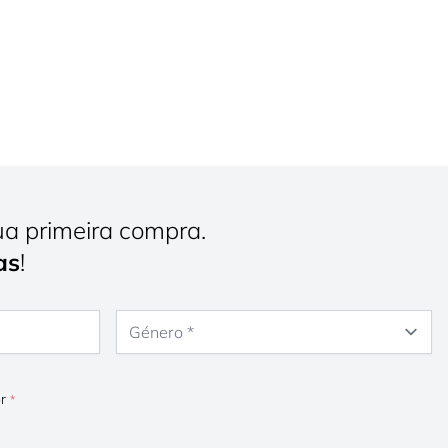
ua primeira compra.
as
!
Género
or