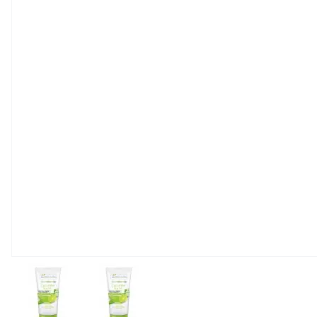
View larger image
View larger image