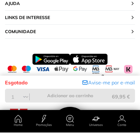
AJUDA
LINKS DE INTERESSE
COMUNIDADE
ALTERAR A TUA LOCALIZAÇÃO
Esgotado
Avise-me por e-mail
Portugal
Adicionar ao carrinho
69,95 €
Home
Promoções
Menu
Universos
Conta