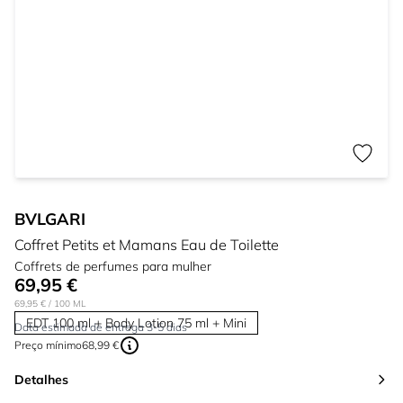
BVLGARI
Coffret Petits et Mamans Eau de Toilette
Coffrets de perfumes para mulher
69,95 €
69,95 €
/ 100 ML
EDT 100 ml + Body Lotion 75 ml + Mini
Data estimada de entrega 3-5 dias
Preço mínimo
68,99 €
Detalhes