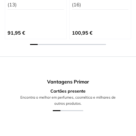
(13)
(16)
Preço Especial
Preço Especial
91,95 €
100,95 €
Vantagens Primor
Cartões presente
Encontra o melhor em perfumes, cosmética e milhares de
outros produtos.