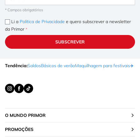
* Campos obrigatórios
Li a
Política de Privacidade
e quero subscrever a newsletter
da Primor
SUBSCREVER
Tendência:
Saldos
Básicos de verão
Maquilhagem para festivais
✈️ F
O MUNDO PRIMOR
PROMOÇÕES