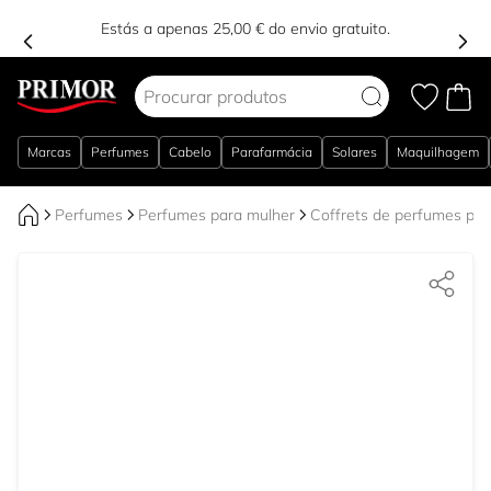
Estás a apenas 25,00 € do envio gratuito.
Ir para o Conteúdo
Marcas
Perfumes
Cabelo
Parafarmácia
Solares
Maquilhagem
Perfumes
Perfumes para mulher
Coffrets de perfumes par