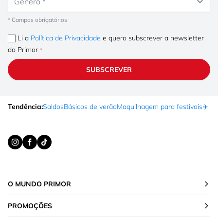
* Campos obrigatórios
Li a
Política de Privacidade
e quero subscrever a newsletter
da Primor
SUBSCREVER
Tendência:
Saldos
Básicos de verão
Maquilhagem para festivais
✈️ F
O MUNDO PRIMOR
PROMOÇÕES