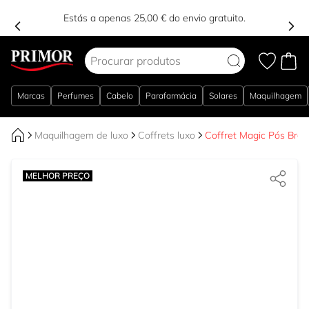
Estás a apenas 25,00 € do envio gratuito.
Ir para o Conteúdo
Marcas
Perfumes
Cabelo
Parafarmácia
Solares
Maquilhagem
Maquilhagem de luxo
Coffrets luxo
Coffret Magic Pós Bron
MELHOR PREÇO