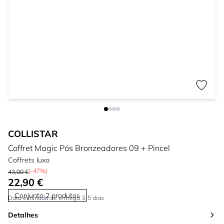
COLLISTAR
Coffret Magic Pós Bronzeadores 09 + Pincel
Coffrets luxo
(-47%)
43,00 €
22,90 €
Conjunto 2 produtos
Data estimada de entrega 3-5 dias
Detalhes