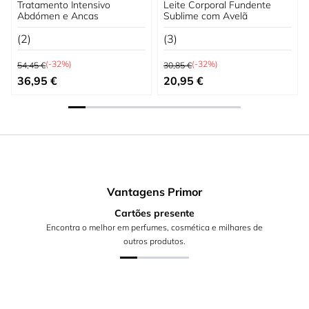
Tratamento Intensivo
Leite Corporal Fundente
Abdómen e Ancas
Sublime com Avelã
(2)
(3)
Preço Normal
Preço Normal
(-32%)
(-32%)
54,45 €
30,85 €
Preço Especial
Preço Especial
36,95 €
20,95 €
Vantagens Primor
Cartões presente
Encontra o melhor em perfumes, cosmética e milhares de
outros produtos.