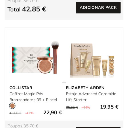
Poupas 35,70 €
42,85 €
ADICIONAR PACK
Total
COLLISTAR
ELIZABETH ARDEN
Coffret Magic Pós
Estojo Advanced Ceramide
Bronzeadores 09 + Pincel
Lift Starter
19,95 €
35,55 €
-44%
22,90 €
43,00 €
-47%
Poupas 35,70 €