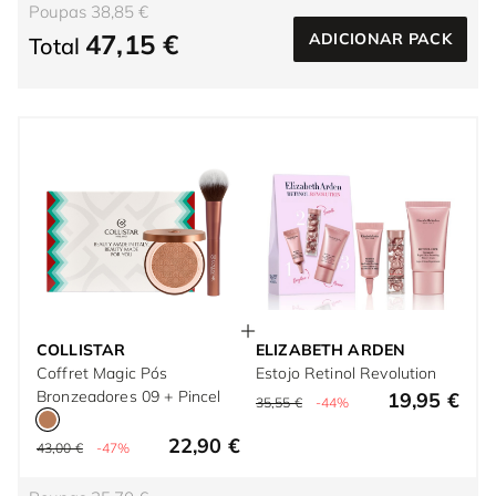
Poupas 38,85 €
47,15 €
ADICIONAR PACK
Total
COLLISTAR
ELIZABETH ARDEN
Coffret Magic Pós
Estojo Retinol Revolution
Bronzeadores 09 + Pincel
19,95 €
35,55 €
-44%
22,90 €
43,00 €
-47%