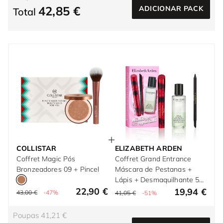
42,85 €
ADICIONAR PACK
Total
COLLISTAR
ELIZABETH ARDEN
Coffret Magic Pós
Coffret Grand Entrance
Bronzeadores 09 + Pincel
Máscara de Pestanas +
Lápis + Desmaquilhante 50
22,90 €
ml
19,94 €
43,00 €
-47%
41,05 €
-51%
Poupas 41,21 €