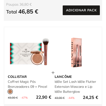
Poupas 36,80 €
46,85 €
ADICIONAR PACK
Total
COLLISTAR
LANCÔME
Coffret Magic Pós
Idôle Set Lash Idôle Flutter
Bronzeadores 09 + Pincel
Extension Mascara e Lip
Idôle Butterglow
22,90 €
24,25 €
43,00 €
-47%
43,00 €
-44%