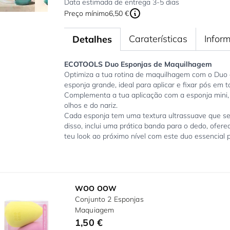
Data estimada de entrega 3-5 dias
Preço mínimo
6,50 €
Caraterísticas
Infor
Detalhes
ECOTOOLS Duo Esponjas de Maquilhagem
Optimiza a tua rotina de maquilhagem com o Duo 
esponja grande, ideal para aplicar e fixar pós em
Complementa a tua aplicação com a esponja mini, p
olhos e do nariz.
Cada esponja tem uma textura ultrassuave que se a
disso, inclui uma prática banda para o dedo, ofer
teu look ao próximo nível com este duo essencial 
WOO OOW
Conjunto 2 Esponjas
Maquiagem
1,50 €