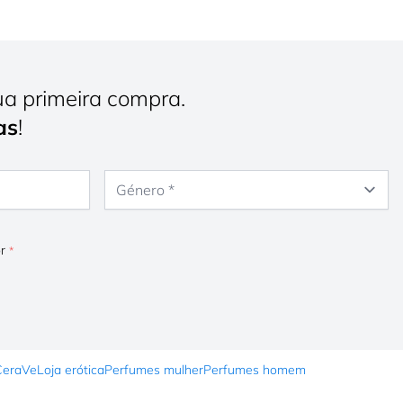
ua primeira compra.
as
!
Género
or
CeraVe
Loja erótica
Perfumes mulher
Perfumes homem