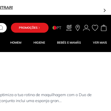
NTRAR!
PT
PROMOÇÕES
BLOG
HOMEM
HIGIENE
BEBÉS E MAMÃS
VER MAIS
imiza a tua rotina de maquilhagem com o Duo de
onjunto inclui uma esponja gran...