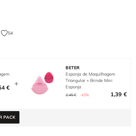
54
BETER
hagem
Esponja de Maquilhagem
Triangular + Brinde Mini
54 €
Esponja
1,39 €
2,45 €
-43%
e
R PACK