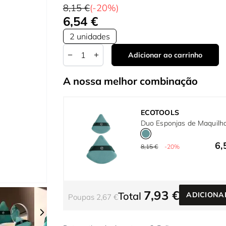
8,15 €
(-20%)
6,54 €
2 unidades
Quantidade
Adicionar ao carrinho
A nossa melhor combinação
ECOTOOLS
Duo Esponjas de Maquil
6,
8,15 €
-20%
7,93 €
r image
View larger image
View larger image
View larger image
View larger imag
Total
ADICIONA
Poupas 2,67 €