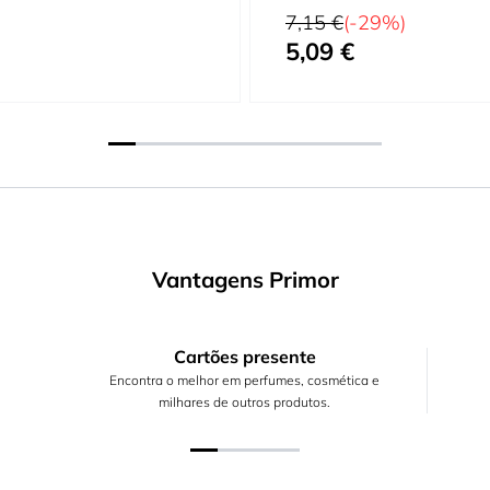
Preço Normal
7,15 €
(-29%)
5,09 €
Preço Especial
Vantagens Primor
Cartões presente
Encontra o melhor em perfumes, cosmética e
milhares de outros produtos.