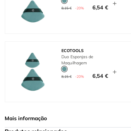
6,54 €
8,15 €
-20%
ECOTOOLS
Duo Esponjas de
Maquilhagem
6,54 €
8,15 €
-20%
Mais informação