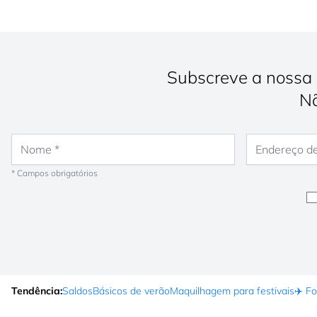
Subscreve a nossa 
Nã
Nome
Endereço de e-
* Campos obrigatórios
Tendência:
Saldos
Básicos de verão
Maquilhagem para festivais
✈️ F