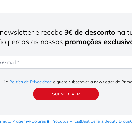
newsletter e recebe
3€ de desconto
na t
o percas as nossas
promoções exclusiv
mail
Li a
Política de Privacidade
e quero subscrever a newsletter da Prim
SUBSCREVER
ormato Viagem
☀️ Solares
🔥 Produtos Virais!
Best Sellers!
Beauty Drops