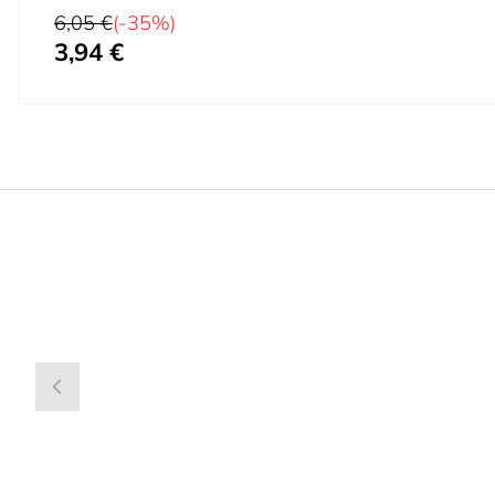
Preço Normal
6,05 €
(-35%)
3,94 €
Preço Especial