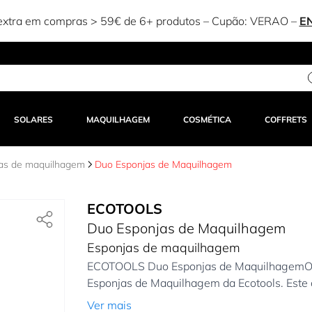
xtra em compras > 59€ de 6+ produtos – Cupão:
VERAO
–
E
SOLARES
MAQUILHAGEM
COSMÉTICA
COFFRETS
as de maquilhagem
Duo Esponjas de Maquilhagem
ECOTOOLS
Duo Esponjas de Maquilhagem
Esponjas de maquilhagem
ECOTOOLS Duo Esponjas de MaquilhagemOpt
Esponjas de Maquilhagem da Ecotools. Este c
Ver mais