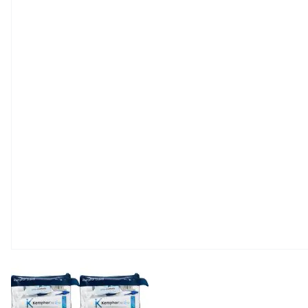
View larger image
View larger image