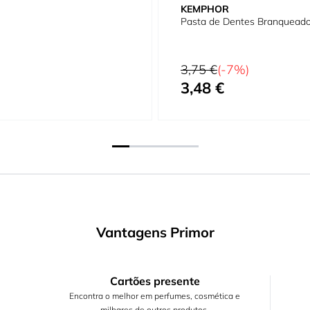
KEMPHOR
Pasta de Dentes Branquead
Preço Normal
3,75 €
(-7%)
3,48 €
Preço Especial
Vantagens Primor
Cartões presente
Encontra o melhor em perfumes, cosmética e
milhares de outros produtos.