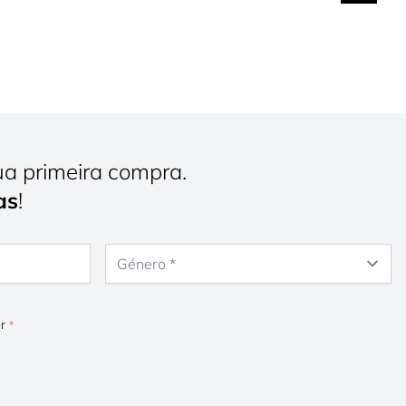
ua primeira compra.
as
!
Género
or