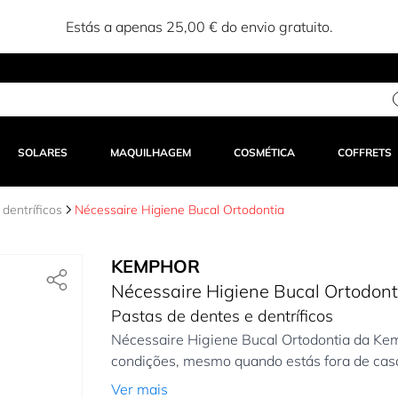
Estás a apenas 25,00 € do envio gratuito.
SOLARES
MAQUILHAGEM
COSMÉTICA
COFFRETS
dentríficos
Nécessaire Higiene Bucal Ortodontia
KEMPHOR
Nécessaire Higiene Bucal Ortodont
Pastas de dentes e dentríficos
Nécessaire Higiene Bucal Ortodontia da Kem
condições, mesmo quando estás fora de casa
Ver mais