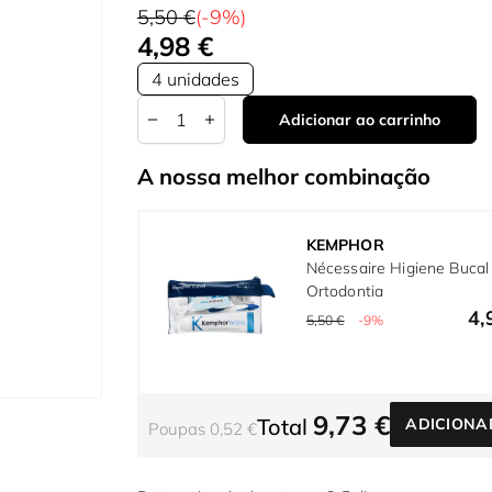
5,50 €
(-9%)
4,98 €
4 unidades
Quantidade
Adicionar ao carrinho
A nossa melhor combinação
KEMPHOR
Nécessaire Higiene Bucal
Ortodontia
4,
5,50 €
-9%
9,73 €
Total
ADICIONA
Poupas 0,52 €