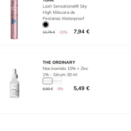
YORK
Lash Sensational® Sky
High Máscara de
Pestanas Waterproof
7,94 €
11,75 €
-32%
THE ORDINARY
Niacinamida 10% + Zinc
1% - Sérum 30 ml
30ml
60ml
5,49 €
6,00 €
-9%