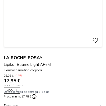
LA ROCHE-POSAY
Lipikar Baume Light AP+M
Dermocosmética corporal
(-31%)
26,05 €
17,95 €
44,88 €
/ 1000 ML
400 ml
Data estimada de entrega 3-5 dias
Preço mínimo
17,75 €
Detalhes