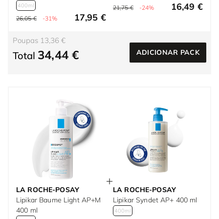
16,49 €
400ml
21,75 €
-24%
17,95 €
26,05 €
-31%
Poupas 13,36 €
34,44 €
ADICIONAR PACK
Total
LA ROCHE-POSAY
LA ROCHE-POSAY
Lipikar Baume Light AP+M
Lipikar Syndet AP+ 400 ml
400 ml
400ml