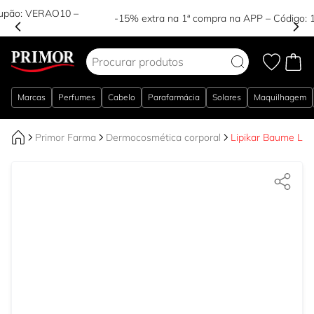
-15% extra na 1ª compra na APP – Código:
15APP
–
ENTRAR!
Ir para o Conteúdo
Marcas
Perfumes
Cabelo
Parafarmácia
Solares
Maquilhagem
Primor Farma
Dermocosmética corporal
Lipikar Baume Li