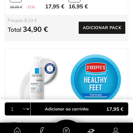
17,95 €
16,95 €
26,05 €
-31%
Poupas 8,10 €
34,90 €
ADICIONAR PACK
Total
17,95 €
Adicionar ao carrinho
LA ROCHE-POSAY
O'KEEFFE'S
Lipikar Baume Light AP+M
Healthy Feet Creme para
400 ml
Pés muito secos e gretados
91 gr
400ml