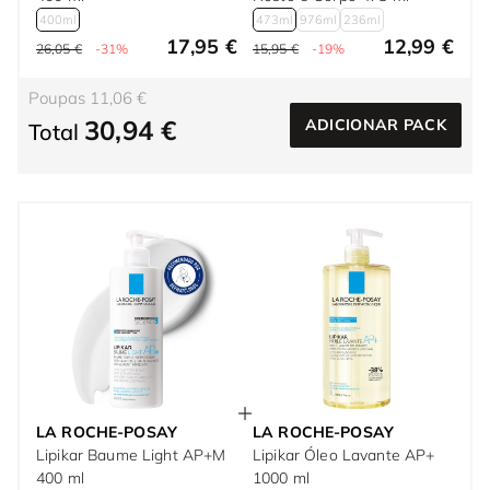
400ml
473ml
976ml
236ml
17,95 €
12,99 €
26,05 €
-31%
15,95 €
-19%
Poupas 11,06 €
30,94 €
ADICIONAR PACK
Total
LA ROCHE-POSAY
LA ROCHE-POSAY
Lipikar Baume Light AP+M
Lipikar Óleo Lavante AP+
400 ml
1000 ml