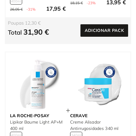
13,95 €
400ml
18,15 €
-23%
17,95 €
26,05 €
-31%
Poupas 12,30 €
31,90 €
ADICIONAR PACK
Total
LA ROCHE-POSAY
CERAVE
Lipikar Baume Light AP+M
Creme Alisador
400 ml
Antirrugosidades 340 ml
400ml
340ml