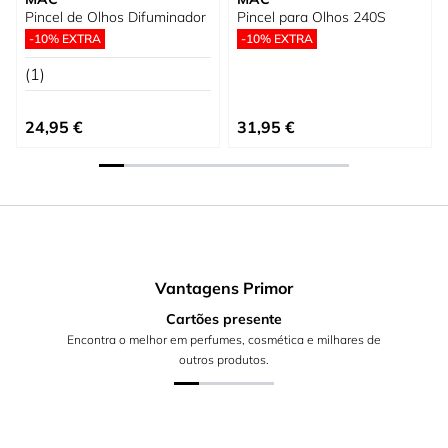
Pincel de Olhos Difuminador
Pincel para Olhos 240S
-10% EXTRA
-10% EXTRA
(1)
Preço Especial
Preço Especial
24,95 €
31,95 €
Vantagens Primor
Cartões presente
Encontra o melhor em perfumes, cosmética e milhares de
outros produtos.