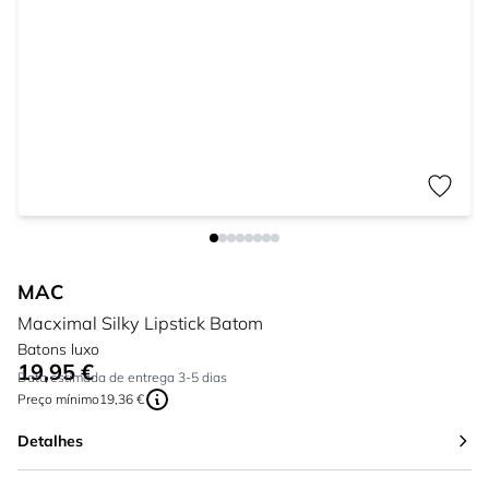
MAC
Macximal Silky Lipstick Batom
Batons luxo
19,95 €
Tão baixo quanto:
Data estimada de entrega 3-5 dias
Preço mínimo
19,36 €
Detalhes