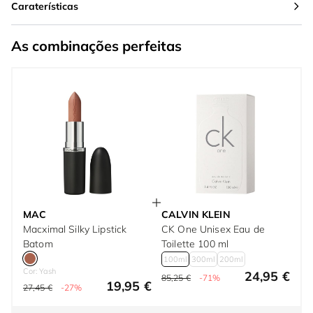
Caraterísticas
As combinações perfeitas
MAC
CALVIN KLEIN
Macximal Silky Lipstick
CK One Unisex Eau de
Batom
Toilette 100 ml
100ml
300ml
200ml
Cor: Yash
24,95 €
85,25 €
-71%
19,95 €
27,45 €
-27%