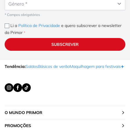
* Campos obrigatórios
Li a
Política de Privacidade
e quero subscrever a newsletter
da Primor
SUBSCREVER
Tendência:
Saldos
Básicos de verão
Maquilhagem para festivais
✈️ F
O MUNDO PRIMOR
PROMOÇÕES