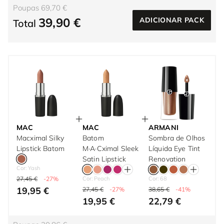
Poupas 69,70 €
39,90 €
ADICIONAR PACK
Total
MAC
MAC
ARMANI
Macximal Silky
Batom
Sombra de Olhos
Lipstick Batom
M·A·Cximal Sleek
Líquida Eye Tint
Satin Lipstick
Renovation
Cor: Yash
27,45 €
-27%
Cor: Peach
Cor: 68
19,95 €
27,45 €
-27%
38,65 €
-41%
19,95 €
22,79 €