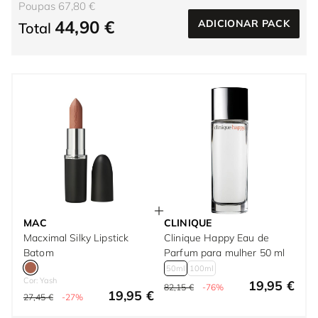
Poupas 67,80 €
44,90 €
ADICIONAR PACK
Total
MAC
CLINIQUE
Macximal Silky Lipstick
Clinique Happy Eau de
Batom
Parfum para mulher 50 ml
50ml
100ml
Cor: Yash
19,95 €
82,15 €
-76%
19,95 €
27,45 €
-27%