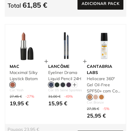
61,85 €
ADICIONAR PACK
Total
MAC
LANCÔME
CANTABRIA
Macximal Silky
Eyeliner Drama
LABS
Lipstick Batom
Liquid Pencil 24H
Heliocare 360º
Gel Oil-Free
Cor: Yash
Cor: 05 Seine Sparkles
SPF50+ com Cor
27,45 €
-27%
31,00 €
-49%
50 ml
19,95 €
15,95 €
Cor: Bronze
27,35 €
-5%
25,95 €
Poupas 23,95 €