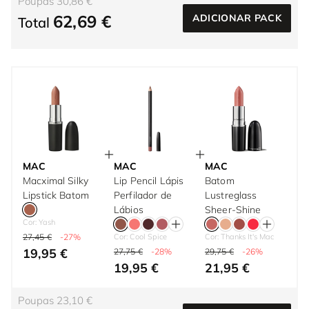
Poupas 30,86 €
62,69 €
ADICIONAR PACK
Total
MAC
MAC
MAC
Macximal Silky
Lip Pencil Lápis
Batom
Lipstick Batom
Perfilador de
Lustreglass
Lábios
Sheer-Shine
Cor: Yash
27,45 €
-27%
Cor: Cool Spice
Cor: Thanks It's Mac
19,95 €
27,75 €
-28%
29,75 €
-26%
19,95 €
21,95 €
Poupas 23,10 €