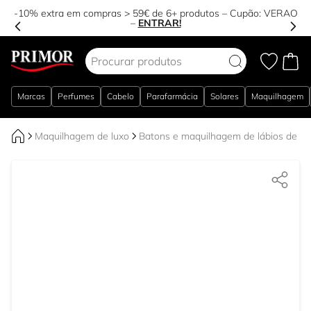
-10% extra em compras > 59€ de 6+ produtos – Cupão:
VERAO
–
ENTRAR!
Ir para o Conteúdo
Marcas
Perfumes
Cabelo
Parafarmácia
Solares
Maquilhagem
Maquilhagem de luxo
Batons e maquilhagem de lábios de lu