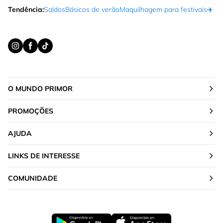
Tendência:
Saldos
Básicos de verão
Maquilhagem para festivais
✈️ F
O MUNDO PRIMOR
PROMOÇÕES
AJUDA
LINKS DE INTERESSE
COMUNIDADE