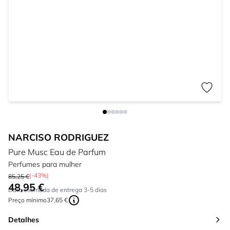
NARCISO RODRIGUEZ
Pure Musc Eau de Parfum
Perfumes para mulher
(-43%)
85,25 €
48,95 €
Tão baixo quanto:
Data estimada de entrega 3-5 dias
Preço mínimo
37,65 €
Detalhes