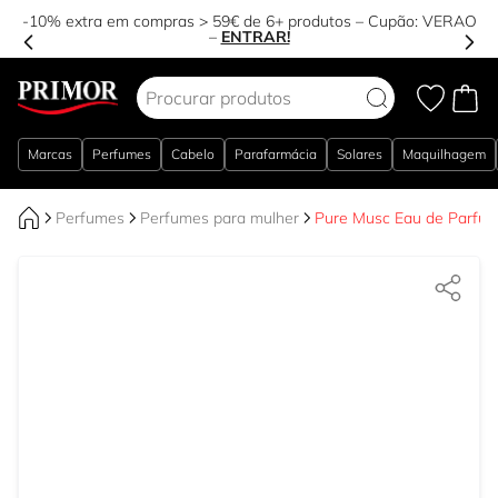
-10% extra em compras > 59€ de 6+ produtos – Cupão:
VERAO
–
ENTRAR!
Ir para o Conteúdo
Marcas
Perfumes
Cabelo
Parafarmácia
Solares
Maquilhagem
Perfumes
Perfumes para mulher
Pure Musc Eau de Parfu