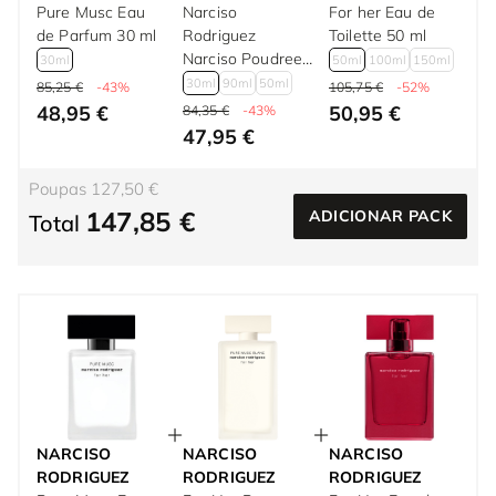
Pure Musc Eau
Narciso
For her Eau de
de Parfum 30 ml
Rodriguez
Toilette 50 ml
Narciso Poudree
30ml
50ml
100ml
150ml
Eau de Parfum
30ml
90ml
50ml
85,25 €
-43%
105,75 €
-52%
para mulher 30
48,95 €
50,95 €
84,35 €
-43%
ml
47,95 €
Poupas 127,50 €
147,85 €
ADICIONAR PACK
Total
NARCISO
NARCISO
NARCISO
RODRIGUEZ
RODRIGUEZ
RODRIGUEZ