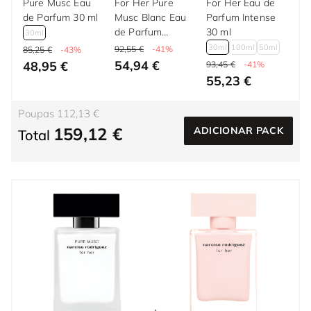
Pure Musc Eau
For Her Pure
For Her Eau de
de Parfum 30 ml
Musc Blanc Eau
Parfum Intense
de Parfum
30 ml
30ml
Intense 30 ml
30ml
100ml
50ml
92,55 €
-41%
85,25 €
-43%
54,94 €
48,95 €
93,45 €
-41%
55,23 €
Poupas 112,13 €
159,12 €
ADICIONAR PACK
Total