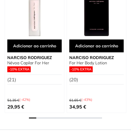
Adicionar ao carrinho
Adicionar ao carrinho
NARCISO RODRIGUEZ
NARCISO RODRIGUEZ
Névoa Capilar For Her
For Her Body Lotion
-10% EXTRA
-10% EXTRA
(21)
(20)
Preço Normal
Preço Normal
(-42%)
(-43%)
51,35 €
61,65 €
Preço Especial
Preço Especial
29,95 €
34,95 €