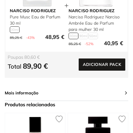
NARCISO RODRIGUEZ
NARCISO RODRIGUEZ
Pure Musc Eau de Parfum
Narciso Rodriguez Narciso
30 ml
Ambrée Eau de Parfum
para mulher 30 ml
30ml
48,95 €
30ml
90ml
50ml
85,25 €
-43%
40,95 €
85,25 €
-52%
Poupas 80,60 €
89,90 €
ADICIONAR PACK
Total
Mais informação
Produtos relacionados
Press to skip carousel