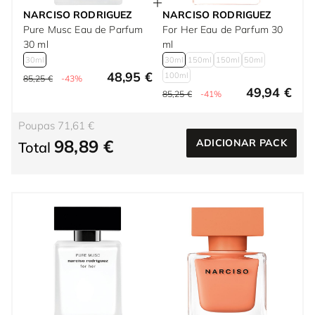
NARCISO RODRIGUEZ
NARCISO RODRIGUEZ
Pure Musc Eau de Parfum
For Her Eau de Parfum 30
30 ml
ml
30ml
30ml
150ml
150ml
50ml
48,95 €
100ml
85,25 €
-43%
49,94 €
85,25 €
-41%
Poupas 71,61 €
98,89 €
ADICIONAR PACK
Total