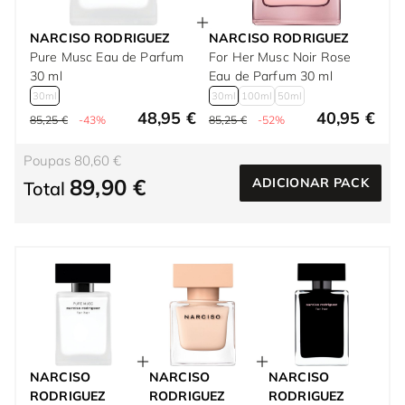
NARCISO RODRIGUEZ
NARCISO RODRIGUEZ
Pure Musc Eau de Parfum
For Her Musc Noir Rose
30 ml
Eau de Parfum 30 ml
30ml
30ml
100ml
50ml
48,95 €
40,95 €
85,25 €
-43%
85,25 €
-52%
Poupas 80,60 €
89,90 €
ADICIONAR PACK
Total
NARCISO
NARCISO
NARCISO
RODRIGUEZ
RODRIGUEZ
RODRIGUEZ