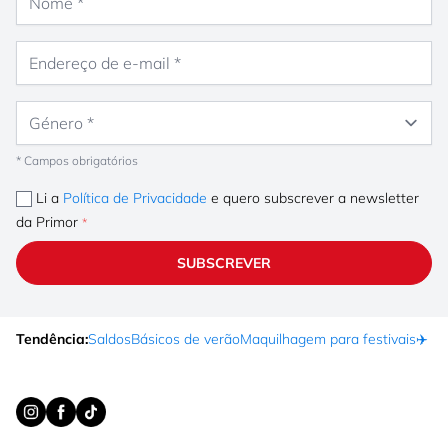
Endereço de e-mail
Género
* Campos obrigatórios
Li a
Política de Privacidade
e quero subscrever a newsletter
da Primor
SUBSCREVER
Tendência:
Saldos
Básicos de verão
Maquilhagem para festivais
✈️ F