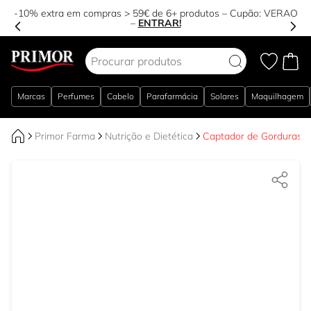
-10% extra em compras > 59€ de 6+ produtos – Cupão:
VERAO
–
ENTRAR!
Ir para o Conteúdo
Marcas
Perfumes
Cabelo
Parafarmácia
Solares
Maquilhagem
Primor Farma
Nutrição e Dietética
Captador de Gorduras 3