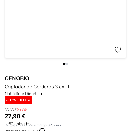
OENOBIOL
Captador de Gorduras 3 em 1
Nutrição e Dietética
-10% EXTRA
(-22%)
35,65 €
27,90 €
60 unidades
Data estimada de entrega 3-5 dias
Preço mínimo
26,95 €