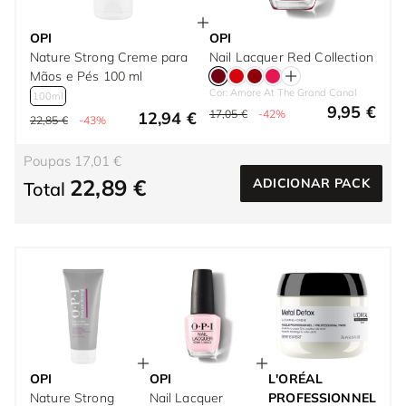
OPI
OPI
Nature Strong Creme para
Nail Lacquer Red Collection
Mãos e Pés 100 ml
Cor: Amore At The Grand Canal
100ml
9,95 €
17,05 €
-42%
12,94 €
22,85 €
-43%
Poupas 17,01 €
22,89 €
ADICIONAR PACK
Total
OPI
OPI
L'ORÉAL
Nature Strong
Nail Lacquer
PROFESSIONNEL