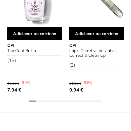
Adicionar ao carrinho
Adicionar ao carrinho
OPI
OPI
Top Coat Brilho
Lápis Corretivo de Unhas
Correct & Clean Up
(13)
(3)
Preço Normal
Preço Normal
(-51%)
(-53%)
16,25 €
21,35 €
Preço Especial
Preço Especial
7,94 €
9,94 €