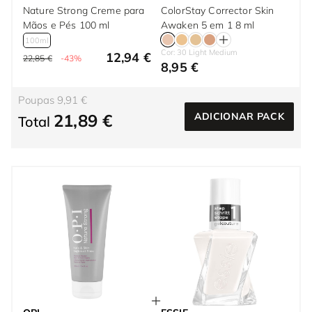
Nature Strong Creme para
ColorStay Corrector Skin
Mãos e Pés 100 ml
Awaken 5 em 1 8 ml
100ml
Cor: 30 Light Medium
12,94 €
22,85 €
-43%
8,95 €
Poupas 9,91 €
21,89 €
ADICIONAR PACK
Total