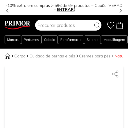
6+ produtos – Cupão:
VERAO
Estás a apenas 25,00 €
AR!
Ir para o Conteúdo
Marcas
Perfumes
Cabelo
Parafarmácia
Solares
Maquilhagem
Corpo
Cuidado de pernas e pés
Cremes para pés
Nature