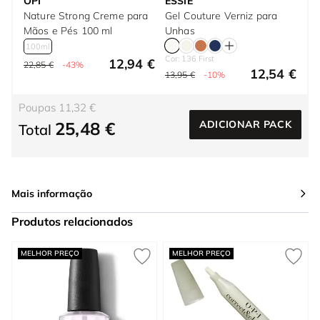
OPI
ESSIE
Nature Strong Creme para
Gel Couture Verniz para
Mãos e Pés 100 ml
Unhas
100ml
Cor: 136 First
12,94 €
22,85 €
-43%
12,54 €
13,95 €
-10%
Poupas 11,32 €
25,48 €
ADICIONAR PACK
Total
Mais informação
Produtos relacionados
Press to skip carousel
MELHOR PREÇO
MELHOR PREÇO