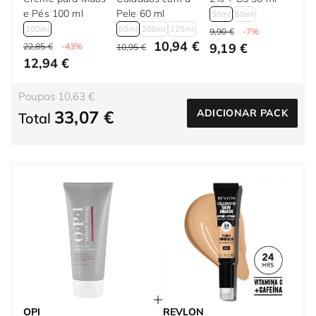
e Pés 100 ml
Pele 60 ml
30ml
60ml
100ml
60ml
200ml
125ml
9,90 €
-7%
10,94 €
9,19 €
22,85 €
-43%
10,95 €
12,94 €
Poupas 10,63 €
33,07 €
ADICIONAR PACK
Total
OPI
REVLON