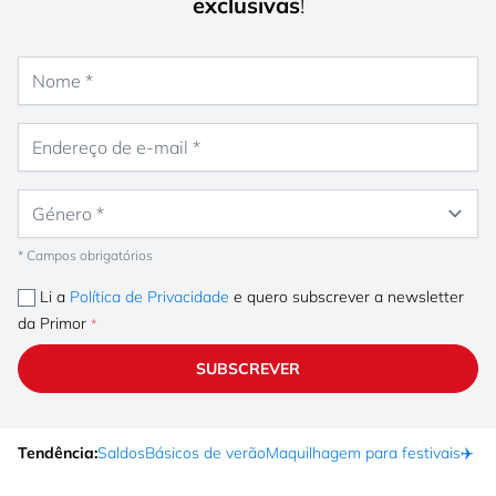
exclusivas
!
Nome
Endereço de e-mail
Género
* Campos obrigatórios
Li a
Política de Privacidade
e quero subscrever a newsletter
da Primor
SUBSCREVER
Tendência:
Saldos
Básicos de verão
Maquilhagem para festivais
✈️ F