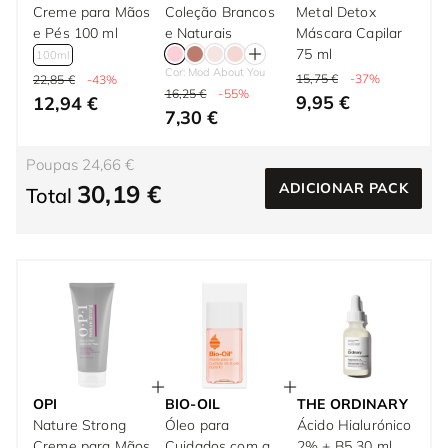
Creme para Mãos
Coleção Brancos
Metal Detox
e Pés 100 ml
e Naturais
Máscara Capilar
75 ml
100ml
Cor: Mod About You
15,75 €
-37%
22,85 €
-43%
16,25 €
-55%
9,95 €
12,94 €
7,30 €
Poupas 24,66 €
30,19 €
ADICIONAR PACK
Total
OPI
BIO-OIL
THE ORDINARY
Nature Strong
Óleo para
Ácido Hialurónico
Creme para Mãos
Cuidados com a
2% + B5 30 ml