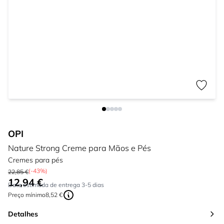
OPI
Nature Strong Creme para Mãos e Pés
Cremes para pés
(-43%)
22,85 €
12,94 €
Tão baixo quanto:
Data estimada de entrega 3-5 dias
Preço mínimo
8,52 €
Detalhes