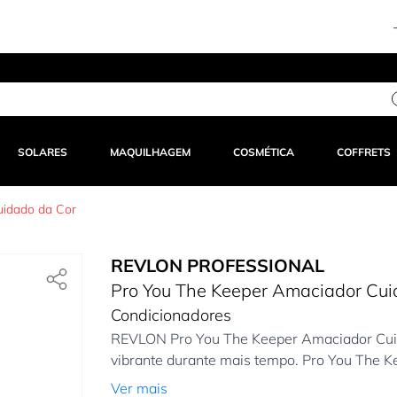
-15% extra na 1ª compra na APP – Código:
15APP
–
ENTRAR
SOLARES
MAQUILHAGEM
COSMÉTICA
COFFRETS
uidado da Cor
REVLON PROFESSIONAL
Pro You The Keeper Amaciador Cui
Condicionadores
REVLON Pro You The Keeper Amaciador Cuida
vibrante durante mais tempo. Pro You The K
Ver mais