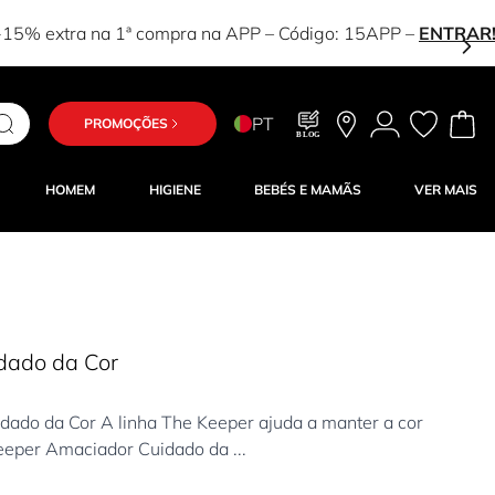
!
PT
PROMOÇÕES
BLOG
HOMEM
HIGIENE
BEBÉS E MAMÃS
VER MAIS
dado da Cor
do da Cor A linha The Keeper ajuda a manter a cor
eeper Amaciador Cuidado da ...