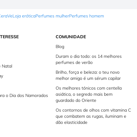
CeraVe
Loja erótica
Perfumes mulher
Perfumes homem
NTERESSE
COMUNIDADE
Blog
Duram o dia todo: os 14 melhores
perfumes de verão
 Natal
Brilho, força e beleza: o teu novo
ay
melhor amigo é um sérum capilar
Os melhores tónicos com centella
asiática, o segredo mais bem
ara o Dia dos Namorados
guardado do Oriente
Os contornos de olhos com vitamina C
que combatem as rugas, iluminam e
dão elasticidade