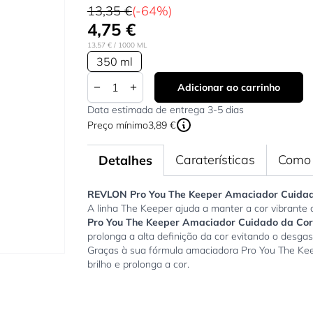
13,35 €
(-64%)
4,75 €
13,57 €
/ 1000 ML
350 ml
Quantidade
Adicionar ao carrinho
Data estimada de entrega 3-5 dias
Preço mínimo
3,89 €
Caraterísticas
Como 
Detalhes
REVLON Pro You The Keeper Amaciador Cuidad
A linha The Keeper ajuda a manter a cor vibrante
Pro You The Keeper Amaciador Cuidado da Cor
prolonga a alta definição da cor evitando o desgas
Graças à sua fórmula amaciadora Pro You The Ke
brilho e prolonga a cor.