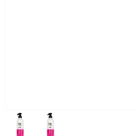
View larger image
View larger image