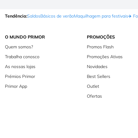
Tendência:
Saldos
Básicos de verão
Maquilhagem para festivais
✈️ F
O MUNDO PRIMOR
PROMOÇÕES
Quem somos?
Promos Flash
Trabalha conosco
Promoções Ativas
As nossas lojas
Novidades
Prémios Primor
Best Sellers
Primor App
Outlet
Ofertas