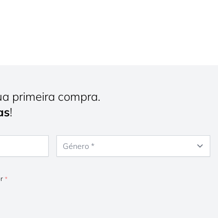
ua primeira compra.
as
!
Género
or