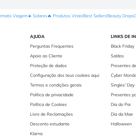
ormato Viagem
☀️ Solares
🔥 Produtos Virais!
Best Sellers!
Beauty Drops
AJUDA
LINKS DE I
Perguntas Frequentes
Black Friday
Apoio ao Cliente
Saldos
Proteção de dados
Presentes de
Configuração dos teus cookies aqui
Cyber Mond
Termos e condições gerais
Singles' Day
Política de privacidade
Presentes p
Política de Cookies
Dia do Pai
Livro de Reclamações
Dia da Mae
Desconto estudante
Halloween
Klarna