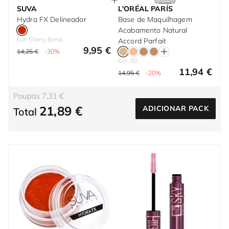
SUVA
L'ORÉAL PARÍS
Hydra FX Delineador
Base de Maquilhagem
Acabamento Natural
Cor: Cherry Bomb
Accord Parfait
9,95 €
14,25 €
-30%
Cor: 3D
11,94 €
14,95 €
-20%
Poupas 7,31 €
21,89 €
ADICIONAR PACK
Total