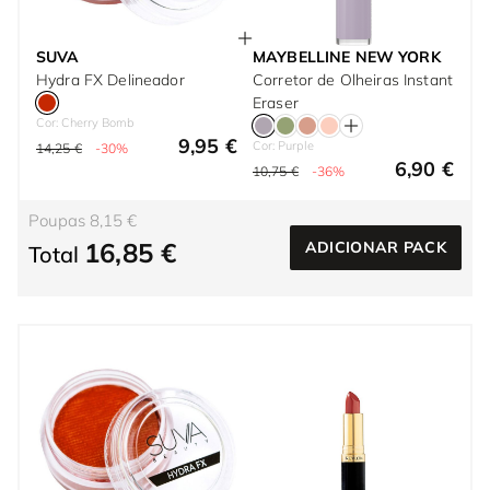
SUVA
MAYBELLINE NEW YORK
Hydra FX Delineador
Corretor de Olheiras Instant
Eraser
Cor: Cherry Bomb
9,95 €
Cor: Purple
14,25 €
-30%
6,90 €
10,75 €
-36%
Poupas 8,15 €
16,85 €
ADICIONAR PACK
Total