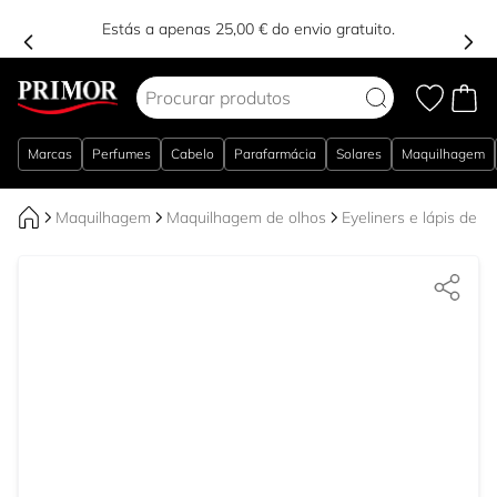
Estás a apenas 25,00 € do envio gratuito.
Ir para o Conteúdo
Marcas
Perfumes
Cabelo
Parafarmácia
Solares
Maquilhagem
Maquilhagem
Maquilhagem de olhos
Eyeliners e lápis de o