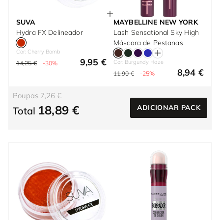
SUVA
MAYBELLINE NEW YORK
Hydra FX Delineador
Lash Sensational Sky High
Máscara de Pestanas
Cor: Cherry Bomb
9,95 €
Cor: Burgundy Haze
14,25 €
-30%
8,94 €
11,90 €
-25%
Poupas 7,26 €
18,89 €
ADICIONAR PACK
Total