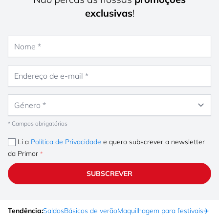
exclusivas
!
Nome
Endereço de e-mail
Género
* Campos obrigatórios
Li a
Política de Privacidade
e quero subscrever a newsletter
da Primor
SUBSCREVER
Tendência:
Saldos
Básicos de verão
Maquilhagem para festivais
✈️ F