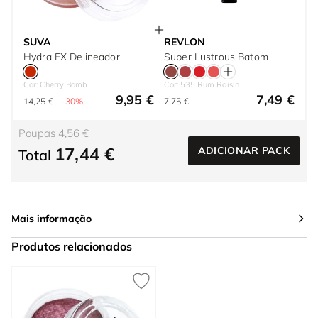
SUVA
REVLON
Hydra FX Delineador
Super Lustrous Batom
Cor: Cherry Bomb
Cor: 535 Rum Raisin
9,95 €
7,49 €
14,25 €
-30%
7,75 €
Poupas 4,56 €
17,44 €
ADICIONAR PACK
Total
Mais informação
Produtos relacionados
Press to skip carousel