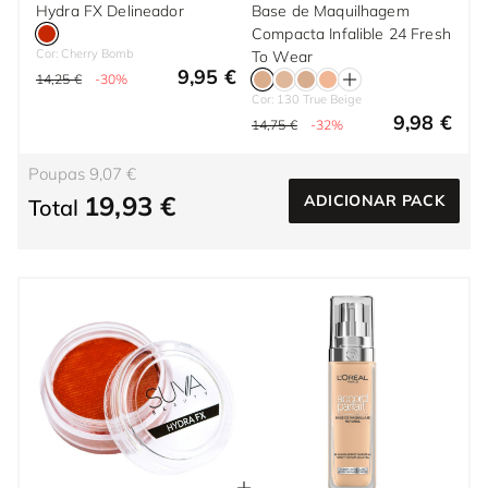
Hydra FX Delineador
Base de Maquilhagem
Compacta Infalible 24 Fresh
Cor: Cherry Bomb
To Wear
9,95 €
14,25 €
-30%
Cor: 130 True Beige
9,98 €
14,75 €
-32%
Poupas 9,07 €
19,93 €
ADICIONAR PACK
Total