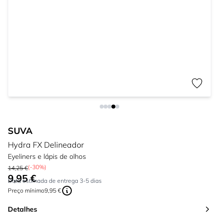
SUVA
Hydra FX Delineador
Eyeliners e lápis de olhos
(-30%)
14,25 €
9,95 €
Tão baixo quanto:
Data estimada de entrega 3-5 dias
Preço mínimo
9,95 €
Detalhes