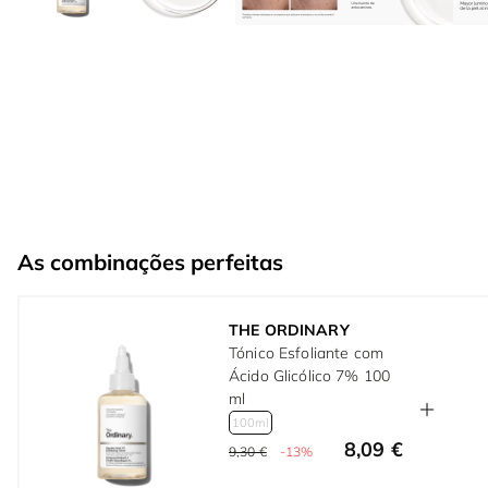
As combinações perfeitas
THE ORDINARY
Tónico Esfoliante com
Ácido Glicólico 7% 100
ml
100ml
8,09 €
9,30 €
-13%