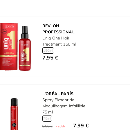
REVLON
PROFESSIONAL
Uniq One Hair
Treatment 150 ml
150ml
7,95 €
L'ORÉAL PARÍS
Spray Fixador de
Maquilhagem Infaillible
75 ml
75ml
7,99 €
9,95 €
-20%