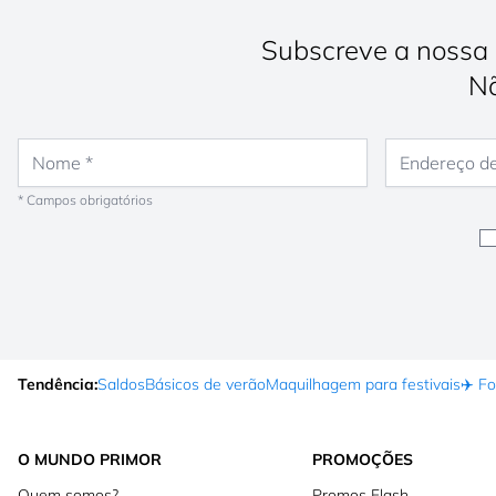
Subscreve a nossa 
Nã
Nome
Endereço de e-
* Campos obrigatórios
Tendência:
Saldos
Básicos de verão
Maquilhagem para festivais
✈️ F
O MUNDO PRIMOR
PROMOÇÕES
Quem somos?
Promos Flash