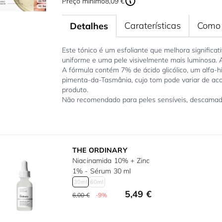
Preço mínimo
8,09 €
Caraterísticas
Como 
Detalhes
Este tónico é um esfoliante que melhora significa
uniforme e uma pele visivelmente mais luminosa. A
A fórmula contém 7% de ácido glicólico, um alfa-
pimenta-da-Tasmânia, cujo tom pode variar de aco
produto.
Não recomendado para peles sensíveis, descamada
THE ORDINARY
Niacinamida 10% + Zinc
1% - Sérum 30 ml
30ml
60ml
5,49 €
6,00 €
-9%