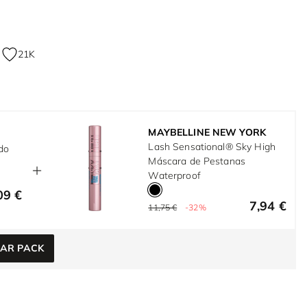
21K
MAYBELLINE NEW YORK
Lash Sensational® Sky High
ido
Máscara de Pestanas
Waterproof
09 €
7,94 €
11,75 €
-32%
NAR PACK