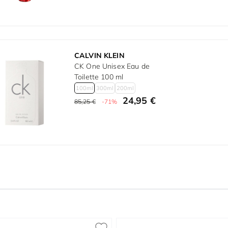
CALVIN KLEIN
CK One Unisex Eau de
Toilette 100 ml
100ml
300ml
200ml
24,95 €
85,25 €
-71%