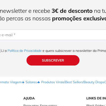
newsletter e recebe
3€ de desconto
na t
o percas as nossas
promoções exclusiv
mail
Li a
Política de Privacidade
e quero subscrever a newsletter da Prim
SUBSCREVER
ormato Viagem
☀️ Solares
🔥 Produtos Virais!
Best Sellers!
Beauty Drops
AJUDA
LINKS DE I
Perguntas Frequentes
Black Friday