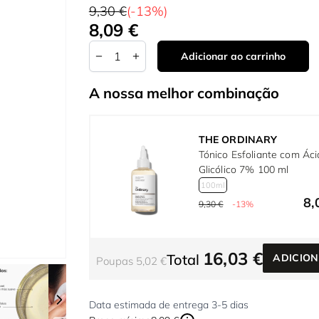
9,30 €
(-13%)
8,09 €
Tão baixo quanto:
Quantidade
Adicionar ao carrinho
A nossa melhor combinação
THE ORDINARY
Tónico Esfoliante com Ác
Glicólico 7% 100 ml
100ml
8,
9,30 €
-13%
16,03 €
Total
ADICIO
Poupas 5,02 €
r image
View larger image
View larger image
Data estimada de entrega 3-5 dias