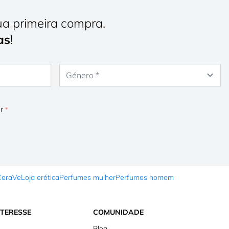
ua primeira compra.
as
!
Género
or
CeraVe
Loja erótica
Perfumes mulher
Perfumes homem
NTERESSE
COMUNIDADE
Blog