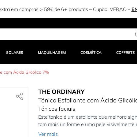
xtra em compras > 59€ de 6+ produtos – Cupão:
VERAO
–
E
SOLARES
MAQUILHAGEM
COSMÉTICA
COFFRETS
te com Ácido Glicólico 7%
THE ORDINARY
Tónico Esfoliante com Ácido Glicól
Tónicos faciais
Este tónico é um esfoliante que melhora sign
tom mais uniforme e uma pele visivelmente m
Ver mais