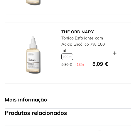
THE ORDINARY
Tónico Esfoliante com
Ácido Glicólico 7% 100
ml
100ml
8,09 €
9,30 €
-13%
Mais informação
Produtos relacionados
Press to skip carousel