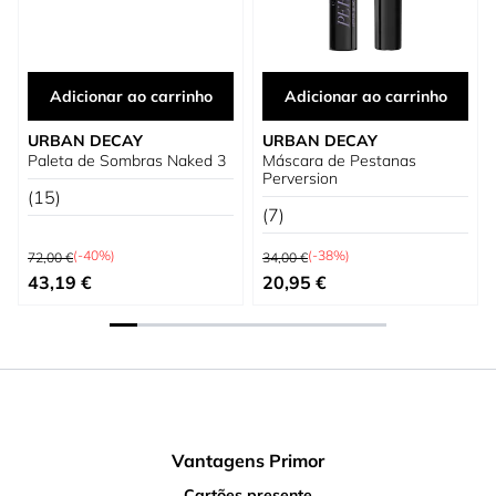
Adicionar ao carrinho
Adicionar ao carrinho
URBAN DECAY
URBAN DECAY
Paleta de Sombras Naked 3
Máscara de Pestanas
Perversion
(15)
(7)
Preço Normal
Preço Normal
(-40%)
(-38%)
72,00 €
34,00 €
Preço Especial
Preço Especial
43,19 €
20,95 €
Vantagens Primor
Cartões presente