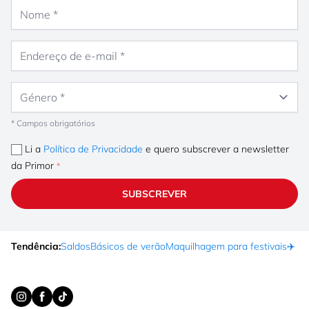
Nome
Endereço de e-mail
Género
* Campos obrigatórios
Li a
Política de Privacidade
e quero subscrever a newsletter
da Primor
SUBSCREVER
Tendência:
Saldos
Básicos de verão
Maquilhagem para festivais
✈️ F