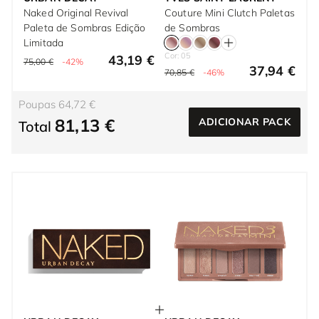
Naked Original Revival
Couture Mini Clutch Paletas
Paleta de Sombras Edição
de Sombras
Limitada
Cor: 05
43,19 €
75,00 €
-42%
37,94 €
70,85 €
-46%
Poupas 64,72 €
81,13 €
ADICIONAR PACK
Total