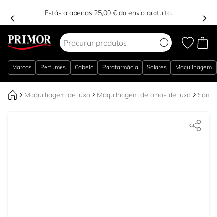
Estás a apenas 25,00 € do envio gratuito.
Ir para o Conteúdo
Marcas
Perfumes
Cabelo
Parafarmácia
Solares
Maquilhagem
Maquilhagem de luxo
Maquilhagem de olhos de luxo
Sombr