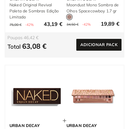
Naked Original Revival
Moondust Mono Sombra de
Paleta de Sombras Edição
Olhos Spacecowboy 1.7 gr
Limitada
19,89 €
43,19 €
34,50 €
-42%
75,00 €
-42%
Poupas 46,42 €
63,08 €
ADICIONAR PACK
Total
URBAN DECAY
URBAN DECAY