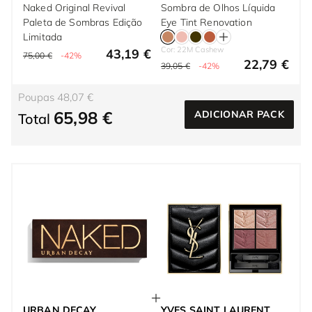
Naked Original Revival
Sombra de Olhos Líquida
Paleta de Sombras Edição
Eye Tint Renovation
Limitada
Cor: 22M Cashew
43,19 €
75,00 €
-42%
22,79 €
39,05 €
-42%
Poupas 48,07 €
65,98 €
ADICIONAR PACK
Total
URBAN DECAY
YVES SAINT LAURENT