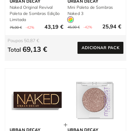
URBAN DECAY
URBAN DECAY
Naked Original Revival
Mini Paleta de Sombras
Paleta de Sombras Edição
Naked 3
Limitada
25,94 €
43,19 €
45,00 €
-42%
75,00 €
-42%
Poupas 50,87 €
69,13 €
ADICIONAR PACK
Total
URBAN DECAY
URBAN DECAY