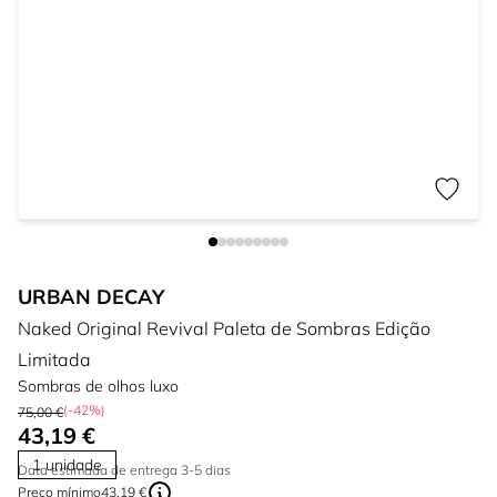
URBAN DECAY
Naked Original Revival Paleta de Sombras Edição
Limitada
Sombras de olhos luxo
(-42%)
75,00 €
43,19 €
1 unidade
Data estimada de entrega 3-5 dias
Preço mínimo
43,19 €