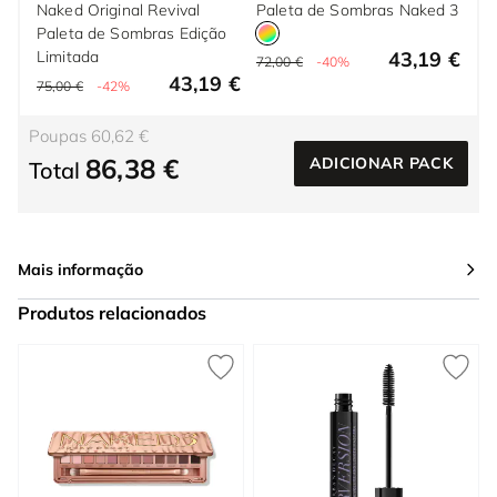
Naked Original Revival
Paleta de Sombras Naked 3
Paleta de Sombras Edição
Limitada
43,19 €
72,00 €
-40%
43,19 €
75,00 €
-42%
Poupas 60,62 €
86,38 €
ADICIONAR PACK
Total
Mais informação
Produtos relacionados
Press to skip carousel