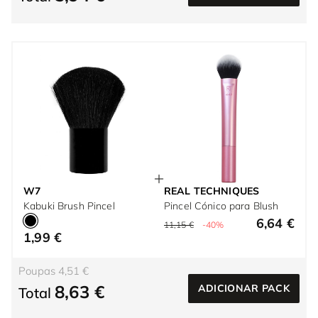
W7
REAL TECHNIQUES
Kabuki Brush Pincel
Pincel Cónico para Blush
6,64 €
11,15 €
-40%
1,99 €
Poupas 4,51 €
8,63 €
ADICIONAR PACK
Total