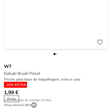
W7
Kabuki Brush Pincel
Pincéis para base de maquilhagem, rosto e cara
-10% EXTRA
1,99 €
Preto
Data estimada de entrega 3-5 dias
Preço mínimo
1,99 €