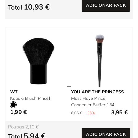
10,93 €
ADICIONAR PACK
Total
W7
YOU ARE THE PRINCESS
Kabuki Brush Pincel
Must Have Pincel
Concealer Buffer 134
1,99 €
3,95 €
6,05 €
-35%
Poupas 2,10 €
5,94 €
ADICIONAR PACK
Total