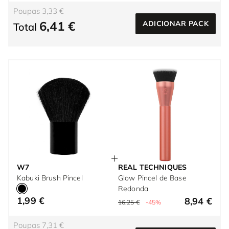
Poupas 3,33 €
6,41 €
ADICIONAR PACK
Total
W7
REAL TECHNIQUES
Kabuki Brush Pincel
Glow Pincel de Base
Redonda
1,99 €
8,94 €
16,25 €
-45%
Poupas 7,31 €