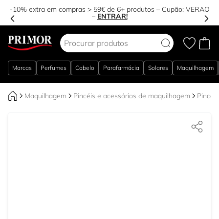
-10% extra em compras > 59€ de 6+ produtos – Cupão:
VERAO
–
ENTRAR!
Ir para o Conteúdo
Marcas
Perfumes
Cabelo
Parafarmácia
Solares
Maquilhagem
Maquilhagem
Pincéis e acessórios de maquilhagem
Pincéi