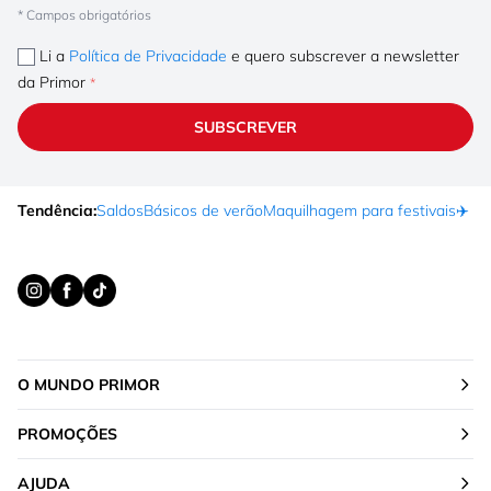
* Campos obrigatórios
Li a
Política de Privacidade
e quero subscrever a newsletter
da Primor
SUBSCREVER
Tendência:
Saldos
Básicos de verão
Maquilhagem para festivais
✈️ F
O MUNDO PRIMOR
PROMOÇÕES
AJUDA