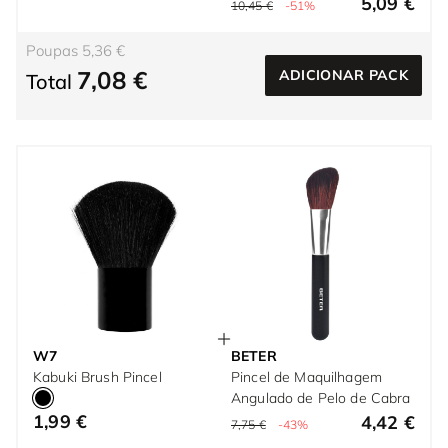
5,09 €
10,45 €
-51%
Poupas 5,36 €
7,08 €
ADICIONAR PACK
Total
W7
BETER
Kabuki Brush Pincel
Pincel de Maquilhagem
Angulado de Pelo de Cabra
1,99 €
4,42 €
7,75 €
-43%