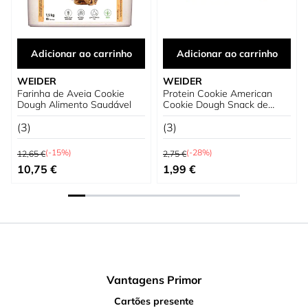
Adicionar ao carrinho
Adicionar ao carrinho
WEIDER
WEIDER
Farinha de Aveia Cookie
Protein Cookie American
Dough Alimento Saudável
Cookie Dough Snack de
proteínas
(3)
(3)
Preço Normal
Preço Normal
(-15%)
(-28%)
12,65 €
2,75 €
Preço Especial
Preço Especial
10,75 €
1,99 €
Vantagens Primor
Cartões presente