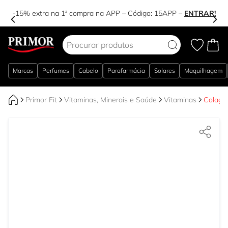
-15% extra na 1ª compra na APP – Código:
15APP
–
ENTRAR!
Ir para o Conteúdo
Marcas
Perfumes
Cabelo
Parafarmácia
Solares
Maquilhagem
Primor Fit
Vitaminas, Minerais e Saúde
Vitaminas
Colagé