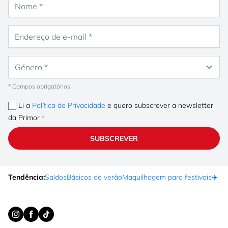
Endereço de e-mail
Género
* Campos obrigatórios
Li a
Política de Privacidade
e quero subscrever a newsletter
da Primor
SUBSCREVER
Tendência:
Saldos
Básicos de verão
Maquilhagem para festivais
✈️ F