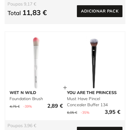
Poupas 9,17 €
11,83 €
ADICIONAR PACK
Total
WET N WILD
YOU ARE THE PRINCESS
Foundation Brush
Must Have Pincel
Concealer Buffer 134
2,89 €
4,75 €
-39%
3,95 €
6,05 €
-35%
Poupas 3,96 €