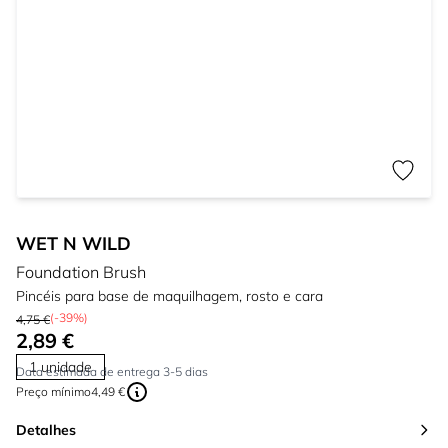
WET N WILD
Foundation Brush
Pincéis para base de maquilhagem, rosto e cara
(-39%)
4,75 €
2,89 €
1 unidade
Data estimada de entrega 3-5 dias
Preço mínimo
4,49 €
Detalhes