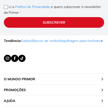
Li a
Política de Privacidade
e quero subscrever a newsletter
da Primor
SUBSCREVER
Tendência:
Saldos
Básicos de verão
Maquilhagem para festivais
✈️ F
O MUNDO PRIMOR
PROMOÇÕES
AJUDA