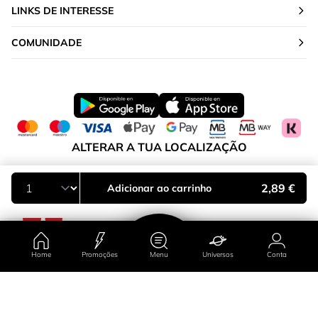
LINKS DE INTERESSE
COMUNIDADE
ALTERAR A TUA LOCALIZAÇÃO
Portugal
2,89 €
Adicionar ao carrinho
Home
Promoções
Menu
Universos
Conta
País/região
Promoções
Universos
Conta
Menu