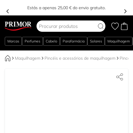
Estás a apenas 25,00 € do envio gratuito.
Ir para o Conteúdo
Marcas
Perfumes
Cabelo
Parafarmácia
Solares
Maquilhagem
Maquilhagem
Pincéis e acessórios de maquilhagem
Pincéi