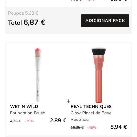
Poupas 5,63 €
6,87 €
ADICIONAR PACK
Total
WET N WILD
REAL TECHNIQUES
Foundation Brush
Glow Pincel de Base
Redonda
2,89 €
4,75 €
-39%
8,94 €
16,25 €
-45%