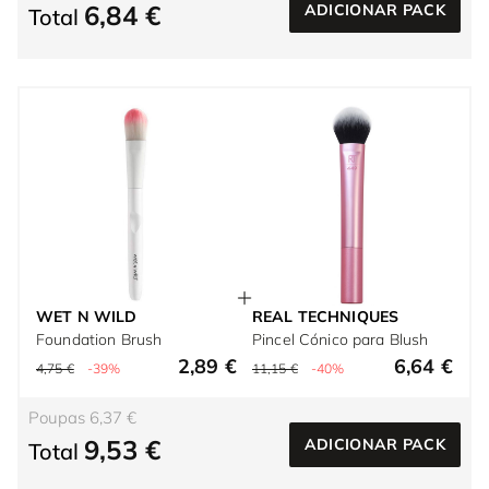
6,84 €
ADICIONAR PACK
Total
WET N WILD
REAL TECHNIQUES
Foundation Brush
Pincel Cónico para Blush
2,89 €
6,64 €
4,75 €
-39%
11,15 €
-40%
Poupas 6,37 €
9,53 €
ADICIONAR PACK
Total