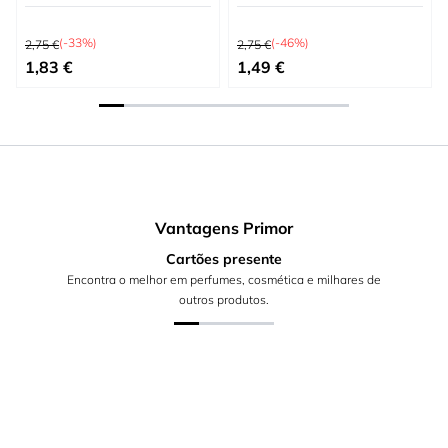
Preço Normal
Preço Normal
(-33%)
(-46%)
2,75 €
2,75 €
Preço Especial
Preço Especial
1,83 €
1,49 €
Vantagens Primor
Cartões presente
Encontra o melhor em perfumes, cosmética e milhares de
outros produtos.