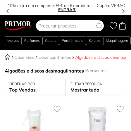
-10% extra em compras > 59€ de 6+ produtos – Cupão:
VERAO
–
ENTRAR!
Ir para o Conteúdo
Marcas
Perfumes
Cabelo
Parafarmácia
Solares
Maquilhagem
Cosmética
Desmaquilhantes
Algodões e discos desmaquil
Algodões e discos desmaquilhantes
16 produtos
ORDENAR POR
FILTRAR PESQUISA
Top Vendas
Mostrar tudo