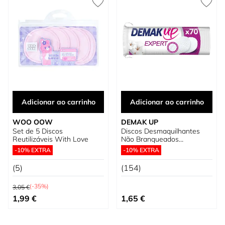
Adicionar ao carrinho
Adicionar ao carrinho
WOO OOW
DEMAK UP
Set de 5 Discos
Discos Desmaquilhantes
Reutilizáveis With Love
Não Branqueados
Demak'Up Expert Round
-10% EXTRA
-10% EXTRA
(5)
(154)
Preço Normal
(-35%)
3,05 €
Preço Especial
1,99 €
1,65 €