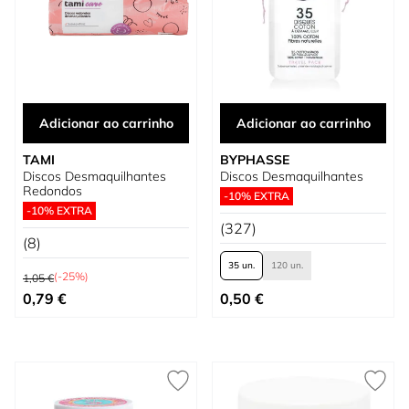
Adicionar ao carrinho
Adicionar ao carrinho
TAMI
BYPHASSE
Discos Desmaquilhantes
Discos Desmaquilhantes
Redondos
-10% EXTRA
-10% EXTRA
(327)
(8)
35 un.
120 un.
Preço Normal
(-25%)
1,05 €
Preço Especial
Tão baixo quanto
0,79 €
0,50 €