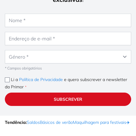
Nome
Endereço de e-mail
Género
* Campos obrigatórios
Li a
Política de Privacidade
e quero subscrever a newsletter
da Primor
SUBSCREVER
Tendência:
Saldos
Básicos de verão
Maquilhagem para festivais
✈️ F