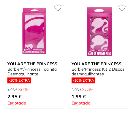
YOU ARE THE PRINCESS
YOU ARE THE PRINCESS
Barbie™/Princess Toalhita
Barbie/Princess Kit 2 Discos
Desmaquilhante
desmaquilhantes
-10% EXTRA
-10% EXTRA
Preço Normal
Preço Normal
(-27%)
(-35%)
4,05 €
3,05 €
Preço Especial
Preço Especial
2,95 €
1,99 €
Esgotado
Esgotado