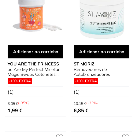
Adicionar ao carrinho
Adicionar ao carrinho
YOU ARE THE PRINCESS
ST MORIZ
ou Are My Perfect Micellar
Removedores de
Magic Swabs Cotonetes
Autobronzeadores
Desmaquilhantes
-10% EXTRA
-10% EXTRA
(1)
(1)
Preço Normal
Preço Normal
(-35%)
(-33%)
3,05 €
10,15 €
Preço Especial
Preço Especial
1,99 €
6,85 €