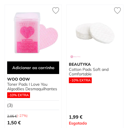
BEAUTYKA
Adicionar ao carrinho
Cotton Pads Soft and
Comfortable
WOO OOW
-10% EXTRA
Toner Pads I Love You
Algodões Desmaquilhantes
-10% EXTRA
(3)
Preço Normal
(-27%)
2,05 €
1,99 €
Preço Especial
1,50 €
Esgotado