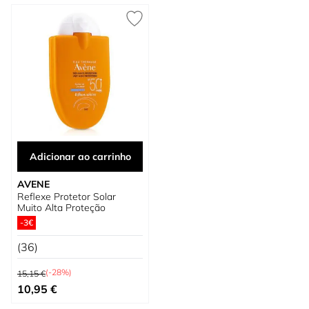
Adicionar ao carrinho
AVENE
Reflexe Protetor Solar
Muito Alta Proteção
-3€
(36)
Preço Normal
(-28%)
15,15 €
Preço Especial
10,95 €