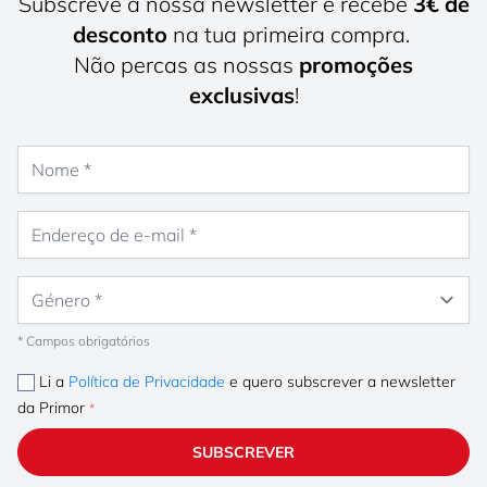
Subscreve a nossa newsletter e recebe
3€ de
desconto
na tua primeira compra.
Não percas as nossas
promoções
exclusivas
!
Nome
Endereço de e-mail
Género
* Campos obrigatórios
Li a
Política de Privacidade
e quero subscrever a newsletter
da Primor
SUBSCREVER