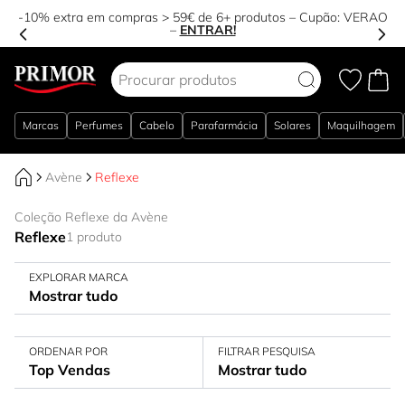
-10% extra em compras > 59€ de 6+ produtos – Cupão:
VERAO
–
ENTRAR!
Ir para o Conteúdo
Marcas
Perfumes
Cabelo
Parafarmácia
Solares
Maquilhagem
Avène
Reflexe
Coleção Reflexe da Avène
Reflexe
1 produto
EXPLORAR MARCA
Mostrar tudo
ORDENAR POR
FILTRAR PESQUISA
Top Vendas
Mostrar tudo