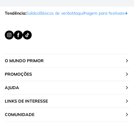
Tendência:
Saldos
Básicos de verão
Maquilhagem para festivais
✈️ F
O MUNDO PRIMOR
PROMOÇÕES
AJUDA
LINKS DE INTERESSE
COMUNIDADE