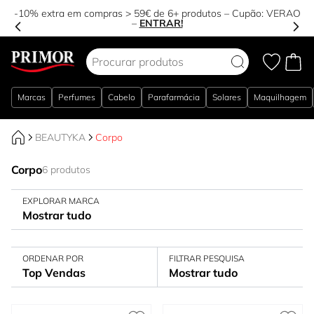
-10% extra em compras > 59€ de 6+ produtos – Cupão:
VERAO
–
ENTRAR!
Ir para o Conteúdo
Marcas
Perfumes
Cabelo
Parafarmácia
Solares
Maquilhagem
BEAUTYKA
Corpo
Corpo
6 produtos
EXPLORAR MARCA
Mostrar tudo
ORDENAR POR
FILTRAR PESQUISA
Top Vendas
Mostrar tudo