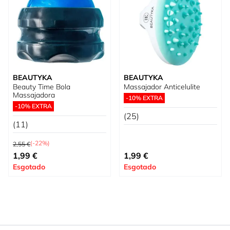
BEAUTYKA
BEAUTYKA
Beauty Time Bola
Massajador Anticelulite
Massajadora
-10% EXTRA
-10% EXTRA
(25)
(11)
Preço Normal
(-22%)
2,55 €
Preço Especial
1,99 €
1,99 €
Esgotado
Esgotado