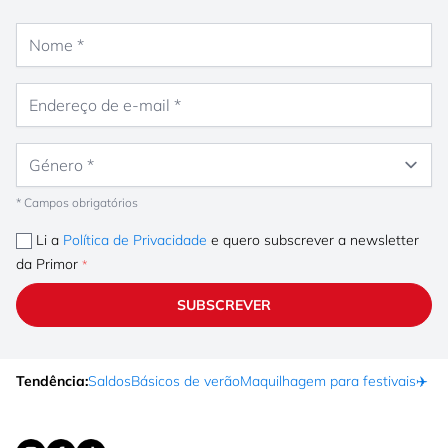
Nome
Endereço de e-mail
Género
* Campos obrigatórios
Li a
Política de Privacidade
e quero subscrever a newsletter
da Primor
SUBSCREVER
Tendência:
Saldos
Básicos de verão
Maquilhagem para festivais
✈️ F