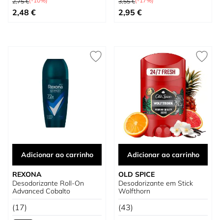
(-10%)
(-17%)
2,75 €
3,55 €
Preço Especial
Tão baixo quanto
2,48 €
2,95 €
Adicionar ao carrinho
Adicionar ao carrinho
REXONA
OLD SPICE
Desodorizante Roll-On
Desodorizante em Stick
Advanced Cobalto
Wolfthorn
(17)
(43)