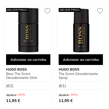
MELHOR PREÇO
MELHOR PREÇO
Adicionar ao carrinho
Adicionar ao carrinho
HUGO BOSS
HUGO BOSS
Boss The Scent
The Scent Desodorizante
Desodorizante Stick
Spray
(62)
(61)
Preço Normal
Preço Normal
(-68%)
(-68%)
36,95 €
36,95 €
Preço Especial
Preço Especial
11,95 €
11,95 €