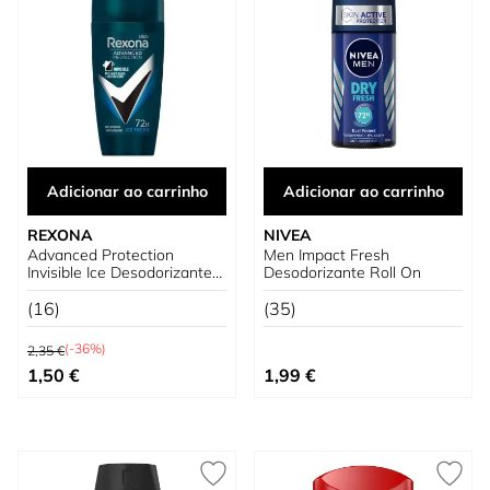
Adicionar ao carrinho
Adicionar ao carrinho
REXONA
NIVEA
Advanced Protection
Men Impact Fresh
Invisible Ice Desodorizante
Desodorizante Roll On
Roll-On Men
(16)
(35)
Preço Normal
(-36%)
2,35 €
Preço Especial
1,50 €
1,99 €