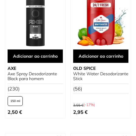
Adicionar ao carrinho
Adicionar ao carrinho
AXE
OLD SPICE
Axe Spray Desodorizante
White Water Desodorizante
Black para homem
Stick
(230)
(56)
150 ml
Preço Normal
(-17%)
3,55 €
Tão baixo quanto
Preço Especial
2,50 €
2,95 €