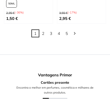
50
Preço Normal
Preço Normal
(-36%)
(-17%)
2,35 €
3,55 €
Tão baixo quanto
Preço Especial
1,50 €
2,95 €
1
2
3
4
5
Está de momento a ler a página
Página
Página
Página
Página
Vantagens Primor
Cartões presente
Encontra o melhor em perfumes, cosmética e milhares de
outros produtos.