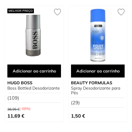
MELHOR PREÇO
Adicionar ao carrinho
Adicionar ao carrinho
HUGO BOSS
BEAUTY FORMULAS
Boss Bottled Desodorizante
Spray Desodorizante para
Pés
(109)
(29)
Preço Normal
(-68%)
36,95 €
Preço Especial
11,69 €
1,50 €