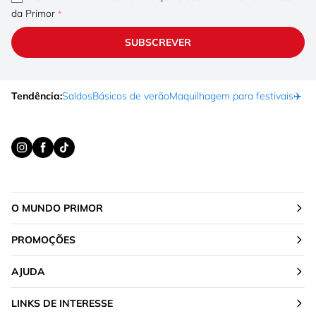
da Primor
SUBSCREVER
Tendência:
Saldos
Básicos de verão
Maquilhagem para festivais
✈️ F
O MUNDO PRIMOR
PROMOÇÕES
AJUDA
LINKS DE INTERESSE