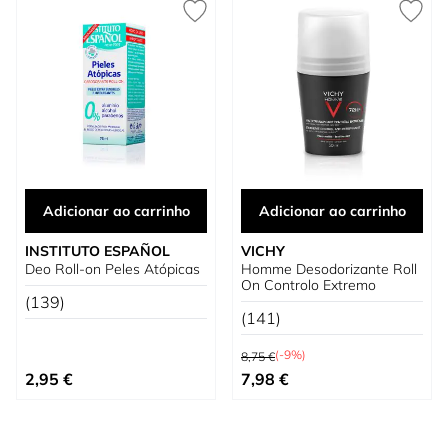
Adicionar ao carrinho
Adicionar ao carrinho
INSTITUTO ESPAÑOL
VICHY
Deo Roll-on Peles Atópicas
Homme Desodorizante Roll
On Controlo Extremo
(139)
(141)
Preço Normal
(-9%)
8,75 €
Preço Especial
2,95 €
7,98 €