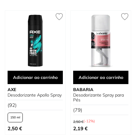
Adicionar ao carrinho
Adicionar ao carrinho
AXE
BABARIA
Desodorizante Apollo Spray
Desodorizante Spray para
Pés
(92)
(79)
150 ml
Preço Normal
(-12%)
2,50 €
Tão baixo quanto
Preço Especial
2,50 €
2,19 €