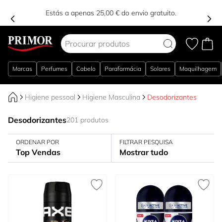
Estás a apenas 25,00 € do envio gratuito.
Ir para o Conteúdo
Marcas
Perfumes
Cabelo
Parafarmácia
Solares
Maquilhagem
Higiene pessoal
Higiene Masculina
Desodorizantes
Desodorizantes
201 produtos
ORDENAR POR
FILTRAR PESQUISA
Top Vendas
Mostrar tudo