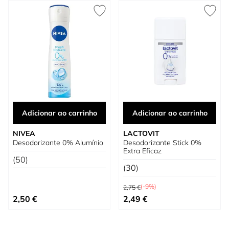
Adicionar ao carrinho
Adicionar ao carrinho
NIVEA
LACTOVIT
Desodorizante 0% Alumínio
Desodorizante Stick 0%
Extra Eficaz
(50)
(30)
Preço Normal
(-9%)
2,75 €
Preço Especial
2,50 €
2,49 €