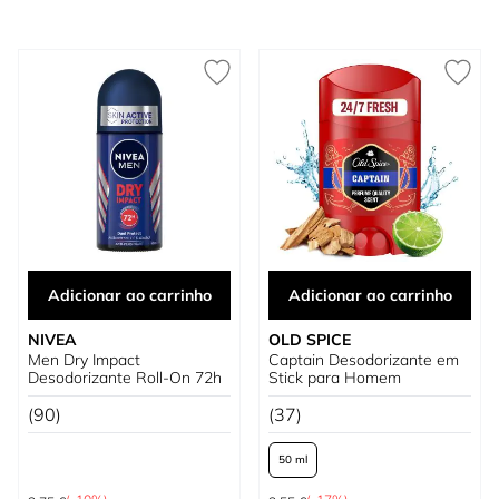
Adicionar ao carrinho
Adicionar ao carrinho
NIVEA
OLD SPICE
Men Dry Impact
Captain Desodorizante em
Desodorizante Roll-On 72h
Stick para Homem
(90)
(37)
50 ml
Preço Normal
Preço Normal