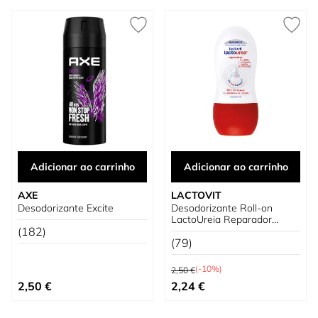
Adicionar ao carrinho
Adicionar ao carrinho
AXE
LACTOVIT
Desodorizante Excite
Desodorizante Roll-on
LactoUreia Reparador
(182)
Eficaz
(79)
Preço Normal
(-10%)
2,50 €
Preço Especial
2,50 €
2,24 €