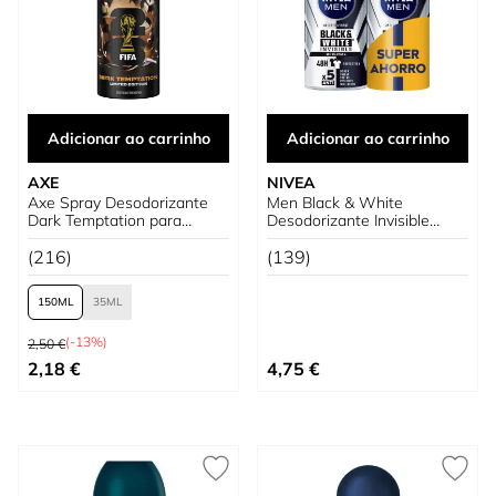
Adicionar ao carrinho
Adicionar ao carrinho
AXE
NIVEA
Axe Spray Desodorizante
Men Black & White
Dark Temptation para
Desodorizante Invisible
homem
Original Duplo Poupança
(216)
(139)
150
35
Preço Normal
(-13%)
2,50 €
Tão baixo quanto
2,18 €
4,75 €