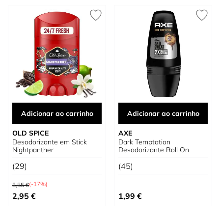
Adicionar ao carrinho
Adicionar ao carrinho
OLD SPICE
AXE
Desodorizante em Stick
Dark Temptation
Nightpanther
Desodorizante Roll On
(29)
(45)
Preço Normal
(-17%)
3,55 €
Preço Especial
2,95 €
1,99 €