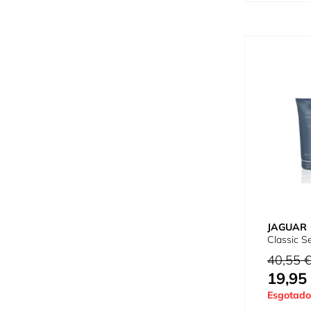
JAGUAR
Classic Se
Preço Norm
40,55 
19,95
Preço Espec
Esgotado