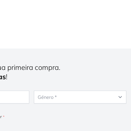
ua primeira compra.
as
!
Género
or