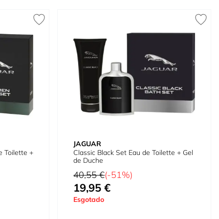
JAGUAR
 Toilette +
Classic Black Set Eau de Toilette + Gel
de Duche
Preço Normal
40,55 €
(-51%)
19,95 €
Preço Especial
Esgotado