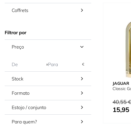
Coffrets
Filtrar por
Preço
x
€
Stock
JAGUAR
Classic G
Formato
Preço Norm
40,55 
Estojo / conjunto
15,95
Preço Espec
Para quem?