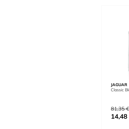
JAGUAR
Classic B
Preço Norm
81,35 
14,48
Preço Espec