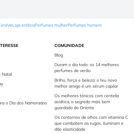
CeraVe
Loja erótica
Perfumes mulher
Perfumes homem
NTERESSE
COMUNIDADE
Blog
Duram o dia todo: os 14 melhores
perfumes de verão
 Natal
Brilho, força e beleza: o teu novo
ay
melhor amigo é um sérum capilar
Os melhores tónicos com centella
asiática, o segredo mais bem
ara o Dia dos Namorados
guardado do Oriente
Os contornos de olhos com vitamina C
que combatem as rugas, iluminam e
dão elasticidade