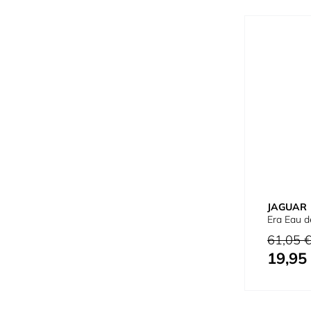
JAGUAR
Era Eau d
Preço Norm
61,05 
19,95
Preço Espec