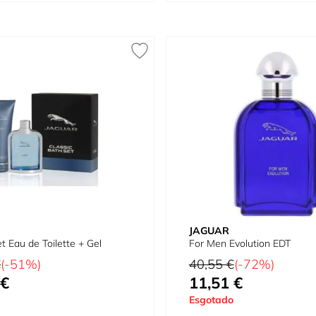
JAGUAR
t Eau de Toilette + Gel
For Men Evolution EDT
al
Preço Normal
€
(-51%)
40,55 €
(-72%)
 €
11,51 €
ial
Preço Especial
Esgotado