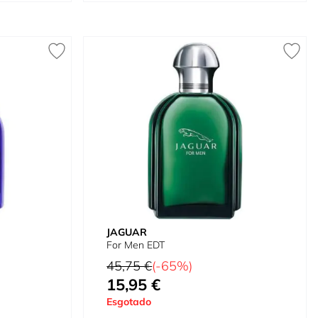
JAGUAR
For Men EDT
Preço Normal
45,75 €
(-65%)
15,95 €
Preço Especial
Esgotado