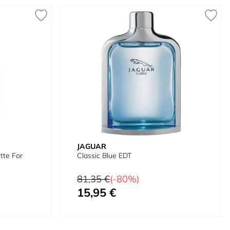
JAGUAR
tte For
Classic Blue EDT
Preço Normal
81,35 €
(-80%)
15,95 €
Preço Especial