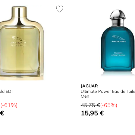
JAGUAR
old EDT
Ultimate Power Eau de Toile
Men
al
Preço Normal
€
(-61%)
45,75 €
(-65%)
 €
15,95 €
ial
Preço Especial