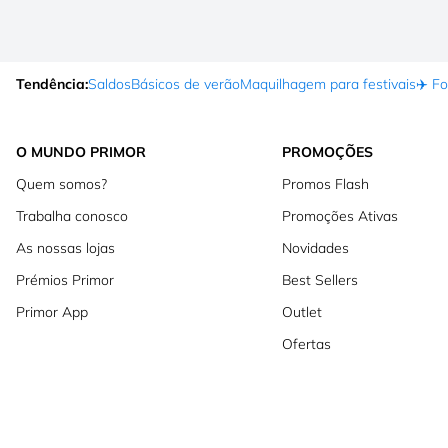
Tendência:
Saldos
Básicos de verão
Maquilhagem para festivais
✈️ F
O MUNDO PRIMOR
PROMOÇÕES
Quem somos?
Promos Flash
Trabalha conosco
Promoções Ativas
As nossas lojas
Novidades
Prémios Primor
Best Sellers
Primor App
Outlet
Ofertas