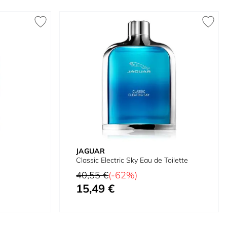
JAGUAR
Classic Electric Sky Eau de Toilette
Preço Normal
40,55 €
(-62%)
15,49 €
Preço Especial