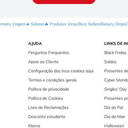
ormato Viagem
☀️ Solares
🔥 Produtos Virais!
Best Sellers!
Beauty Drops
AJUDA
LINKS DE I
Perguntas Frequentes
Black Friday
Apoio ao Cliente
Saldos
Configuração dos teus cookies aqui
Presentes de
Termos e condições gerais
Cyber Mond
Política de privacidade
Singles' Day
Política de Cookies
Presentes p
Livro de Reclamações
Dia do Pai
Desconto estudante
Dia da Mae
Klarna
Halloween