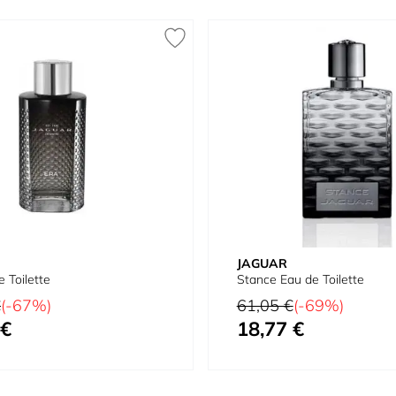
JAGUAR
e Toilette
Stance Eau de Toilette
al
Preço Normal
€
(-67%)
61,05 €
(-69%)
 €
18,77 €
ial
Preço Especial