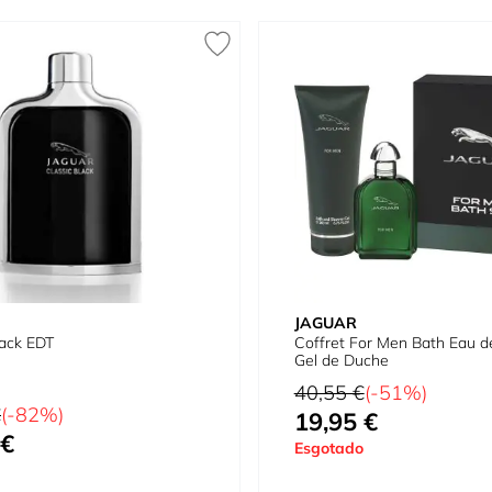
JAGUAR
lack EDT
Coffret For Men Bath Eau de
Gel de Duche
Preço Normal
40,55 €
(-51%)
al
€
(-82%)
19,95 €
Preço Especial
 €
ial
Esgotado