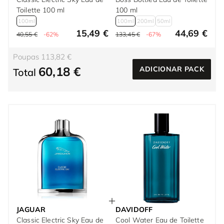
Toilette 100 ml
100 ml
100ml
100ml
200ml
50ml
15,49 €
44,69 €
40,55 €
-62%
133,45 €
-67%
Poupas 113,82 €
60,18 €
ADICIONAR PACK
Total
JAGUAR
DAVIDOFF
Classic Electric Sky Eau de
Cool Water Eau de Toilette