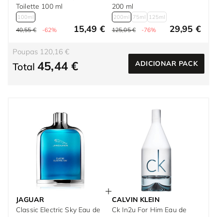
Toilette 100 ml
200 ml
100ml
200ml
75ml
125ml
15,49 €
29,95 €
40,55 €
-62%
125,05 €
-76%
Poupas 120,16 €
45,44 €
ADICIONAR PACK
Total
JAGUAR
CALVIN KLEIN
Classic Electric Sky Eau de
Ck In2u For Him Eau de