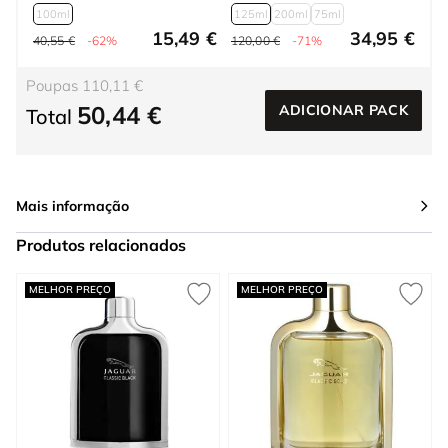
100ml
125ml
200ml
75ml
15,49 €
34,95 €
40,55 €
-62%
120,00 €
-71%
Poupas 110,11 €
50,44 €
ADICIONAR PACK
Total
Mais informação
Produtos relacionados
Press to skip carousel
MELHOR PREÇO
MELHOR PREÇO