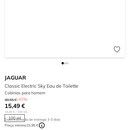
JAGUAR
Classic Electric Sky Eau de Toilette
Colónias para homem
(-62%)
40,55 €
15,49 €
15,49 €
/ 100 ML
100 ml
Data estimada de entrega 3-5 dias
Preço mínimo
15,95 €