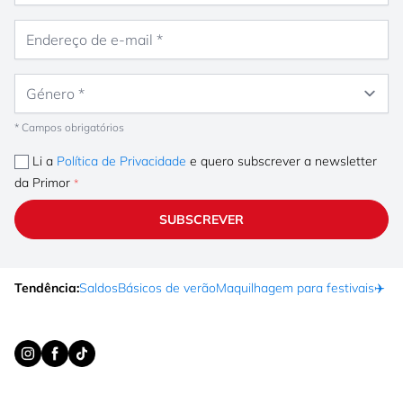
Endereço de e-mail
Género
* Campos obrigatórios
Li a
Política de Privacidade
e quero subscrever a newsletter
da Primor
SUBSCREVER
Tendência:
Saldos
Básicos de verão
Maquilhagem para festivais
✈️ F