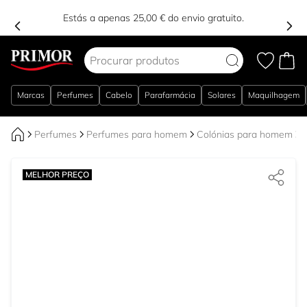
Estás a apenas 25,00 € do envio gratuito.
Ir para o Conteúdo
Marcas
Perfumes
Cabelo
Parafarmácia
Solares
Maquilhagem
Perfumes
Perfumes para homem
Colónias para homem
C
MELHOR PREÇO