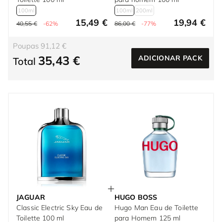
100ml
100ml
200ml
15,49 €
19,94 €
40,55 €
-62%
86,00 €
-77%
Poupas 91,12 €
35,43 €
ADICIONAR PACK
Total
JAGUAR
HUGO BOSS
Classic Electric Sky Eau de
Hugo Man Eau de Toilette
Toilette 100 ml
para Homem 125 ml