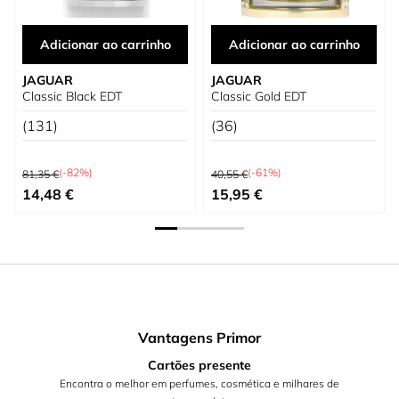
Adicionar ao carrinho
Adicionar ao carrinho
JAGUAR
JAGUAR
Classic Black EDT
Classic Gold EDT
(131)
(36)
Preço Normal
Preço Normal
(-82%)
(-61%)
81,35 €
40,55 €
Preço Especial
Preço Especial
14,48 €
15,95 €
Vantagens Primor
Cartões presente
Encontra o melhor em perfumes, cosmética e milhares de