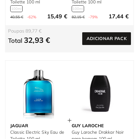
Toilette 100 ml
Toilette 100 ml
100ml
100ml
15,49 €
17,44 €
40,55 €
-62%
82,15 €
-79%
Poupas 89,77 €
32,93 €
ADICIONAR PACK
Total
JAGUAR
GUY LAROCHE
Classic Electric Sky Eau de
Guy Laroche Drakkar Noir
Toilette 100 ml
para homem 100 ml