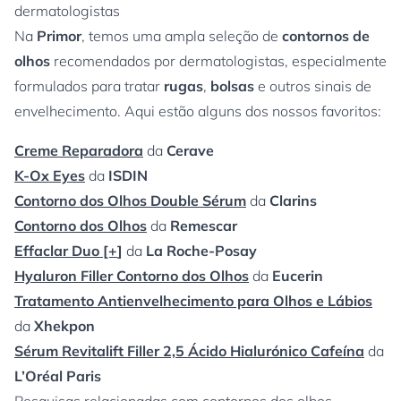
dermatologistas
Na
Primor
, temos uma ampla seleção de
contornos de
olhos
recomendados por dermatologistas, especialmente
formulados para tratar
rugas
,
bolsas
e outros sinais de
envelhecimento. Aqui estão alguns dos nossos favoritos:
Creme Reparadora
da
Cerave
K-Ox Eyes
da
ISDIN
Contorno dos Olhos Double Sérum
da
Clarins
Contorno dos Olhos
da
Remescar
Effaclar Duo [+
]
da
La Roche-Posay
Hyaluron Filler Contorno dos Olhos
da
Eucerin
Tratamento Antienvelhecimento para Olhos e Lábios
da
Xhekpon
Sérum Revitalift Filler 2,5 Ácido Hialurónico Cafeína
da
L’Oréal Paris