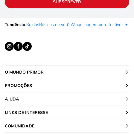
SUBSCREVER
Tendência:
Saldos
Básicos de verão
Maquilhagem para festivais
✈️ F
O MUNDO PRIMOR
PROMOÇÕES
AJUDA
LINKS DE INTERESSE
COMUNIDADE