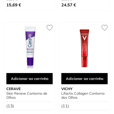
Preço Especial
Preço Especial
15,69 €
24,57 €
Adicionar ao carrinho
Adicionar ao carrinho
CERAVE
VICHY
Skin Renew Contorno de
Lifactiv Collagen Contorno
Olhos
dos Olhos
(13)
(11)
Preço Normal
Preço Normal