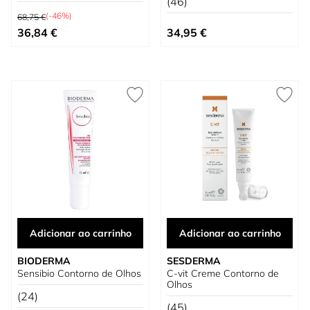
(46)
Preço Normal
(-46%)
68,75 €
Preço Especial
36,84 €
34,95 €
Adicionar ao carrinho
Adicionar ao carrinho
BIODERMA
SESDERMA
Sensibio Contorno de Olhos
C-vit Creme Contorno de
Olhos
(24)
(45)