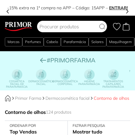
-15% extra na 1ª compra na APP – Código:
15APP
–
ENTRAR!
Ir para o Conteúdo
Marcas
Perfumes
Cabelo
Parafarmácia
Solares
Maquilhagem
#PRIMORFARMA
NUT
DI
COSMÉTICA
DERMOCOSMÉTICA
DERMOCOSMÉTICA
HIGIENE
TRATAMENTOS
FACIAL DE
FACIAL
CORPORAL
PARAFARMÁCIA
CAPILARES
PARAFARMÁCIA
PARAFARMÁCIA
Primor Farma
Dermocosmética facial
Contorno de olhos
Contorno de olhos
124 produtos
ORDENAR POR
FILTRAR PESQUISA
Top Vendas
Mostrar tudo