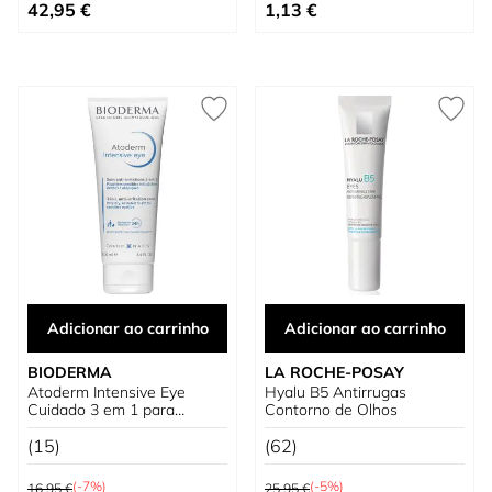
Preço Especial
Tão baixo quanto
42,95 €
1,13 €
Adicionar ao carrinho
Adicionar ao carrinho
BIODERMA
LA ROCHE-POSAY
Atoderm Intensive Eye
Hyalu B5 Antirrugas
Cuidado 3 em 1 para
Contorno de Olhos
Pálpebras
(15)
(62)
Preço Normal
Preço Normal
(-7%)
(-5%)
16,95 €
25,95 €