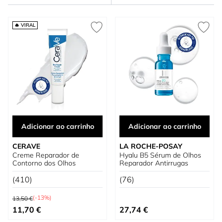
🔥 VIRAL
Adicionar ao carrinho
Adicionar ao carrinho
CERAVE
LA ROCHE-POSAY
Creme Reparador de
Hyalu B5 Sérum de Olhos
Contorno dos Olhos
Reparador Antirrugas
(410)
(76)
Preço Normal
(-13%)
13,50 €
Preço Especial
11,70 €
27,74 €