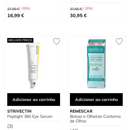
Preço Normal
Preço Normal
(-39%)
(-18%)
27,99 €
37,65 €
Preço Especial
Preço Especial
16,99 €
30,95 €
MELHOR PREÇO
Adicionar ao carrinho
Adicionar ao carrinho
STRIVECTIN
REMESCAR
Peptight 360 Eye Serum
Bolsas e Olheiras Contorno
de Olhos
(3)