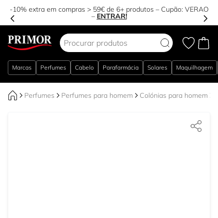
-10% extra em compras > 59€ de 6+ produtos – Cupão:
VERAO
–
ENTRAR!
Ir para o Conteúdo
Marcas
Perfumes
Cabelo
Parafarmácia
Solares
Maquilhagem
Perfumes
Perfumes para homem
Colónias para homem
P