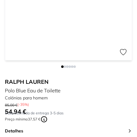
RALPH LAUREN
Polo Blue Eau de Toilette
Colónias para homem
(-35%)
85,00 €
54,94 €
Tão baixo quanto:
Data estimada de entrega 3-5 dias
Preço mínimo
37,57 €
Detalhes