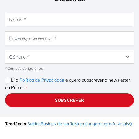
Nome
Endereço de e-mail
Género
* Campos obrigatórios
Li a
Política de Privacidade
e quero subscrever a newsletter
da Primor
SUBSCREVER
Tendência:
Saldos
Básicos de verão
Maquilhagem para festivais
✈️ F