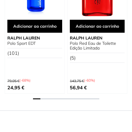
Adicionar ao carrinho
Adicionar ao carrinho
RALPH LAUREN
RALPH LAUREN
Polo Sport EDT
Polo Red Eau de Toilette
Edição Limitada
(101)
(5)
Preço Normal
Preço Normal
(-68%)
(-60%)
79,05 €
143,75 €
Preço Especial
Preço Especial
24,95 €
56,94 €