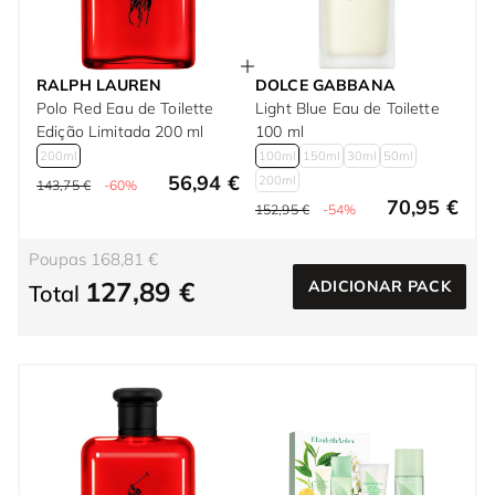
RALPH LAUREN
DOLCE GABBANA
Polo Red Eau de Toilette
Light Blue Eau de Toilette
Edição Limitada 200 ml
100 ml
200ml
100ml
150ml
30ml
50ml
56,94 €
200ml
143,75 €
-60%
70,95 €
152,95 €
-54%
Poupas 168,81 €
127,89 €
ADICIONAR PACK
Total