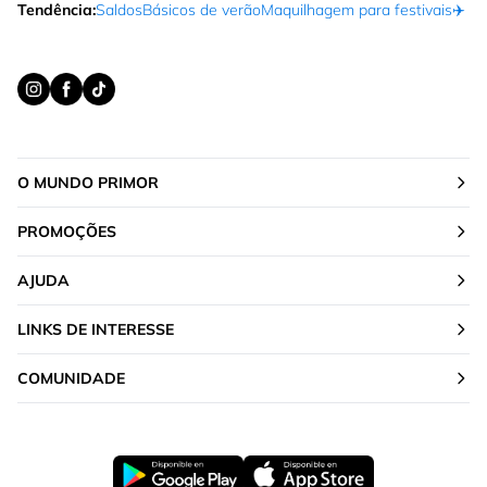
Tendência:
Saldos
Básicos de verão
Maquilhagem para festivais
✈️ F
O MUNDO PRIMOR
PROMOÇÕES
AJUDA
LINKS DE INTERESSE
COMUNIDADE