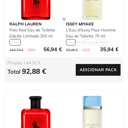
RALPH LAUREN
ISSEY MIYAKE
Polo Red Eau de Toilette
L'Eau d'Issey Pour Homme
Edição Limitada 200 ml
Eau de Toilette 75 ml
200ml
75ml
40ml
125ml
200ml
56,94 €
35,94 €
143,75 €
-60%
93,45 €
-62%
Poupas 144,32 €
92,88 €
ADICIONAR PACK
Total