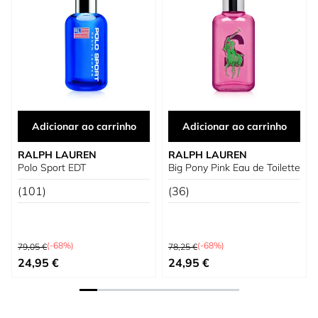
Adicionar ao carrinho
Adicionar ao carrinho
RALPH LAUREN
RALPH LAUREN
Polo Sport EDT
Big Pony Pink Eau de Toilette
(101)
(36)
Preço Normal
Preço Normal
(-68%)
(-68%)
79,05 €
78,25 €
Preço Especial
Preço Especial
24,95 €
24,95 €