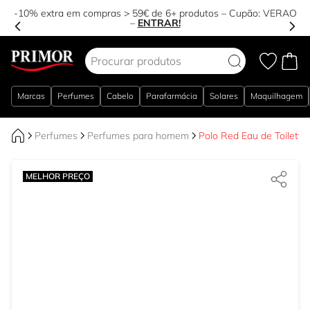
-10% extra em compras > 59€ de 6+ produtos – Cupão:
VERAO
–
ENTRAR!
Ir para o Conteúdo
Marcas
Perfumes
Cabelo
Parafarmácia
Solares
Maquilhagem
Perfumes
Perfumes para homem
Polo Red Eau de Toilette
MELHOR PREÇO