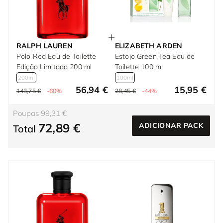
RALPH LAUREN
ELIZABETH ARDEN
Polo Red Eau de Toilette
Estojo Green Tea Eau de
Edição Limitada 200 ml
Toilette 100 ml
200ml
100ml
56,94 €
15,95 €
143,75 €
-60%
28,45 €
-44%
Poupas 99,31 €
72,89 €
ADICIONAR PACK
Total