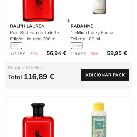
RALPH LAUREN
RABANNE
Polo Red Eau de Toilette
1 Million Lucky Eau de
Edição Limitada 200 ml
Toilette 100 ml
200ml
100ml
56,94 €
59,95 €
143,75 €
-60%
119,00 €
-50%
Poupas 145,86 €
116,89 €
ADICIONAR PACK
Total