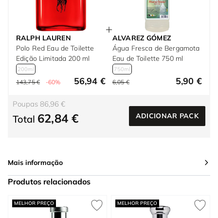
RALPH LAUREN
ALVAREZ GÓMEZ
Polo Red Eau de Toilette
Água Fresca de Bergamota
Edição Limitada 200 ml
Eau de Toilette 750 ml
200ml
750ml
56,94 €
5,90 €
143,75 €
-60%
6,05 €
Poupas 86,96 €
62,84 €
ADICIONAR PACK
Total
Mais informação
Produtos relacionados
Press to skip carousel
MELHOR PREÇO
MELHOR PREÇO