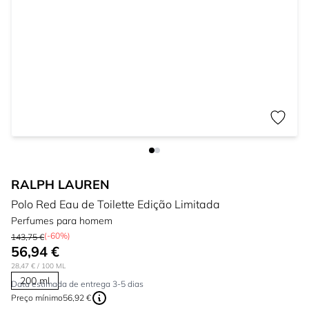
RALPH LAUREN
Polo Red Eau de Toilette Edição Limitada
Perfumes para homem
(-60%)
143,75 €
56,94 €
28,47 €
/ 100 ML
200 ml
Data estimada de entrega 3-5 dias
Preço mínimo
56,92 €