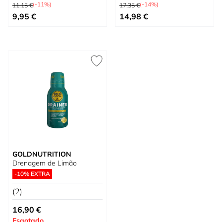
Preço Normal
Preço Normal
120 unidades + antifaz
(-11%)
(-14%)
11,15 €
17,35 €
Tão baixo quanto
Preço Especial
9,95 €
14,98 €
GOLDNUTRITION
Drenagem de Limão
-10% EXTRA
(2)
16,90 €
Esgotado