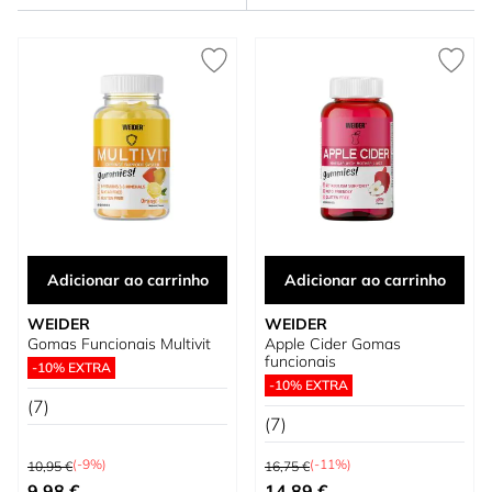
Adicionar ao carrinho
Adicionar ao carrinho
WEIDER
WEIDER
Gomas Funcionais Multivit
Apple Cider Gomas
funcionais
-10% EXTRA
-10% EXTRA
(7)
(7)
Preço Normal
Preço Normal
(-9%)
(-11%)
10,95 €
16,75 €
Preço Especial
Preço Especial
9,98 €
14,89 €