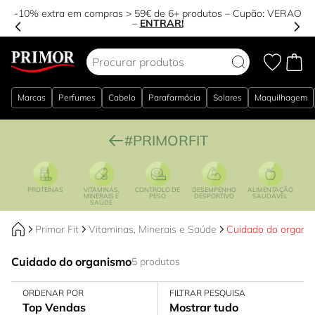
-10% extra em compras > 59€ de 6+ produtos – Cupão:
VERAO
–
ENTRAR!
Ir para o Conteúdo
Marcas
Perfumes
Cabelo
Parafarmácia
Solares
Maquilhagem
#PRIMORFIT
PROTEÍNAS
VITAMINAS,
CONTROLO DE
DESEMPENHO
ALIMENTAÇÃO
MINERAIS E
PESO
DESPORTIVO
SAUDÁVEL
SAÚDE
Primor Fit
Vitaminas, Minerais e Saúde
Cuidado do organi
Cuidado do organismo
5 produtos
ORDENAR POR
FILTRAR PESQUISA
Top Vendas
Mostrar tudo