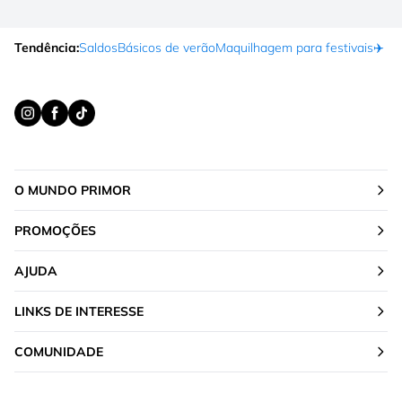
Tendência:
Saldos
Básicos de verão
Maquilhagem para festivais
✈️ F
O MUNDO PRIMOR
PROMOÇÕES
AJUDA
LINKS DE INTERESSE
COMUNIDADE